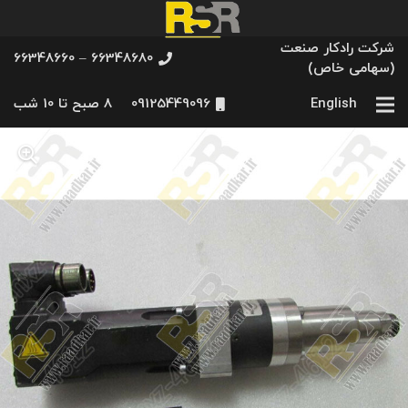
شرکت رادکار صنعت
66348680 – 66348660
(سهامی خاص)
English
09125449096
8 صبح تا 10 شب