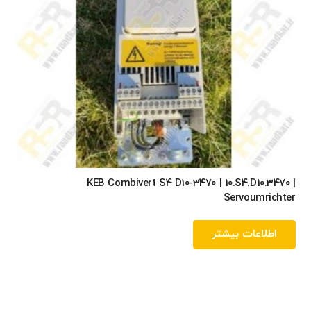
KEB Combivert S4 D10-3470 | 10.S4.D10.3470 |
Servoumrichter
اطلاعات بیشتر