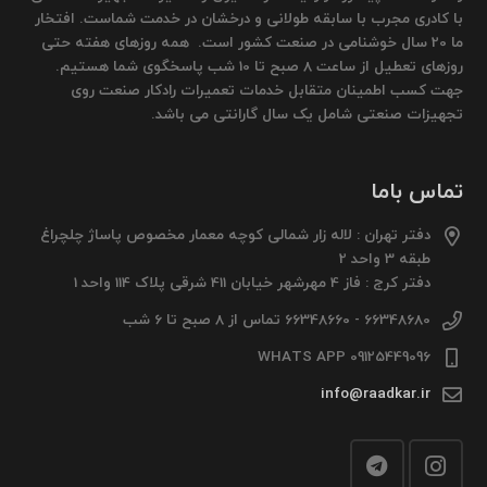
با کادری مجرب با سابقه طولانی و درخشان در خدمت شماست. افتخار
ما 20 سال خوشنامی در صنعت کشور است. همه روزهای هفته حتی
روزهای تعطیل از ساعت 8 صبح تا 10 شب پاسخگوی شما هستیم.
جهت کسب اطمینان متقابل خدمات تعمیرات رادکار صنعت روی
تجهیزات صنعتی شامل یک سال گارانتی می باشد.
تماس باما
دفتر تهران : لاله زار شمالی کوچه معمار مخصوص پاساژ چلچراغ
طبقه 3 واحد 2
دفتر کرج : فاز 4 مهرشهر خیابان 411 شرقی پلاک 114 واحد 1
66348680 - 66348660 تماس از 8 صبح تا 6 شب
09125449096 WHATS APP
info@raadkar.ir