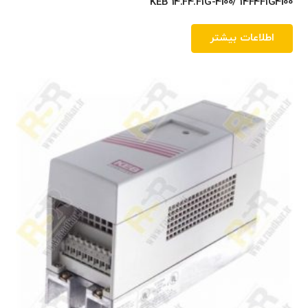
KEB 14.F4.F1G-4I00/ 14F4F1G4I00
اطلاعات بیشتر