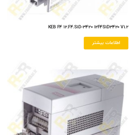
KEB F4 12.F4.S1D-3420 12F4S1D3420 V1.2
اطلاعات بیشتر