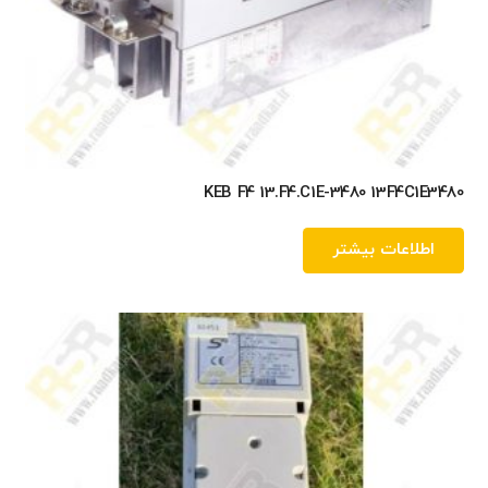
KEB F4 13.F4.C1E-3480 13F4C1E3480
اطلاعات بیشتر