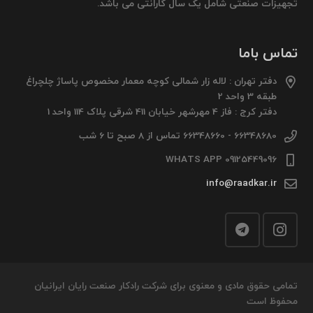
تجهیزات صنعتی شامل یک سال گارانتی می باشد.
تماس باما
دفتر تهران : لاله زار شمالی کوچه معمار مخصوص پاساژ چلچراغ
طبقه 3 واحد 2
دفتر کرج : فاز 4 مهرشهر خیابان 411 شرقی پلاک 114 واحد 1
66348680 - 66348660 تماس از 8 صبح تا 6 شب
09125449096 WHATS APP
info@raadkar.ir
تمامی حقوق مادی و معنوی برای شرکت رادکار صنعت رایان ایرانیان
محفوظ است