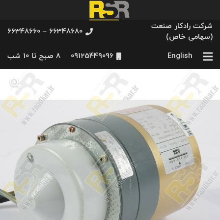
شرکت رادکار صنعت
66348680 – 66348660
(سهامی خاص)
English
09125449096
8 صبح تا 10 شب