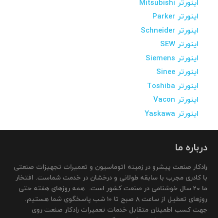
اینورتر Mitsubishi
اینورتر Parker
اینورتر Schneider
اینورتر SEW
اینورتر Siemens
اینورتر Sinee
اینورتر Toshiba
اینورتر Vacon
اینورتر Yaskawa
درباره ما
رادکار صنعت پیشرو در زمینه اتوماسیون و تعمیرات تجهیزات صنعتی
با کادری مجرب با سابقه طولانی و درخشان در خدمت شماست. افتخار
ما 20 سال خوشنامی در صنعت کشور است. همه روزهای هفته حتی
روزهای تعطیل از ساعت 8 صبح تا 10 شب پاسخگوی شما هستیم.
جهت کسب اطمینان متقابل خدمات تعمیرات رادکار صنعت روی