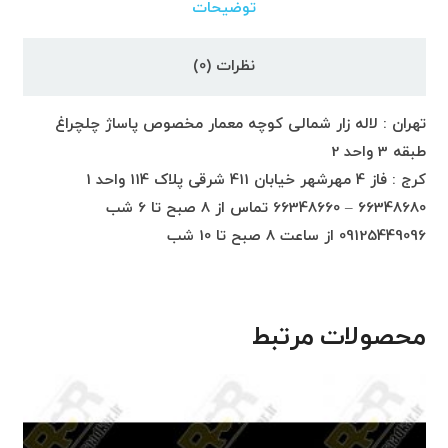
توضیحات
نظرات (0)
تهران : لاله زار شمالی کوچه معمار مخصوص پاساژ چلچراغ
طبقه 3 واحد 2
کرج : فاز 4 مهرشهر خیابان 411 شرقی پلاک 114 واحد 1
66348680 – 66348660 تماس از 8 صبح تا 6 شب
09125449096 از ساعت 8 صبح تا 10 شب
محصولات مرتبط