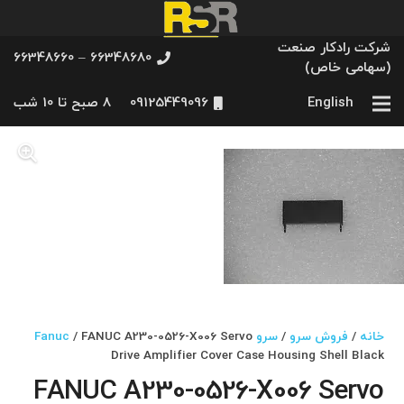
شرکت رادکار صنعت
66348680 – 66348660
(سهامی خاص)
English
09125449096
8 صبح تا 10 شب
خانه
/
فروش سرو
/
سرو Fanuc
/ FANUC A230-0526-X006 Servo
Drive Amplifier Cover Case Housing Shell Black
FANUC A230-0526-X006 Servo