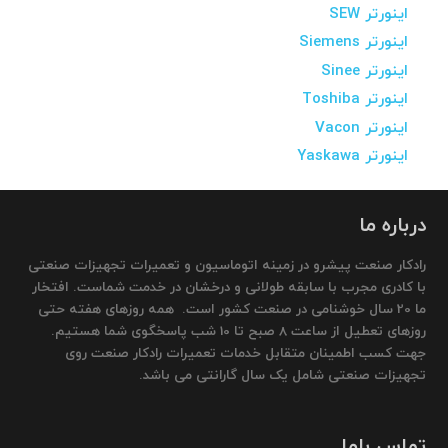
اینورتر SEW
اینورتر Siemens
اینورتر Sinee
اینورتر Toshiba
اینورتر Vacon
اینورتر Yaskawa
درباره ما
رادکار صنعت پیشرو در زمینه اتوماسیون و تعمیرات تجهیزات صنعتی
با کادری مجرب با سابقه طولانی و درخشان در خدمت شماست. افتخار
ما 20 سال خوشنامی در صنعت کشور است. همه روزهای هفته حتی
روزهای تعطیل از ساعت 8 صبح تا 10 شب پاسخگوی شما هستیم.
جهت کسب اطمینان متقابل خدمات تعمیرات رادکار صنعت روی
تجهیزات صنعتی شامل یک سال گارانتی می باشد.
تماس باما