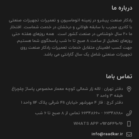
درباره ما
رادکار صنعت پیشرو در زمینه اتوماسیون و تعمیرات تجهیزات صنعتی
با کادری مجرب با سابقه طولانی و درخشان در خدمت شماست. افتخار
ما 20 سال خوشنامی در صنعت کشور است. همه روزهای هفته حتی
روزهای تعطیل از ساعت 8 صبح تا 10 شب پاسخگوی شما هستیم.
جهت کسب اطمینان متقابل خدمات تعمیرات رادکار صنعت روی
تجهیزات صنعتی شامل یک سال گارانتی می باشد.
تماس باما
دفتر تهران : لاله زار شمالی کوچه معمار مخصوص پاساژ چلچراغ
طبقه 3 واحد 2
دفتر کرج : فاز 4 مهرشهر خیابان 411 شرقی پلاک 114 واحد 1
66348680 - 66348660 تماس از 8 صبح تا 6 شب
09125449096 WHATS APP
info@raadkar.ir