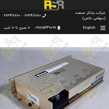
شرکت رادکار صنعت
66348680 – 66348660
(سهامی خاص)
English
09125449096
8 صبح تا 10 شب