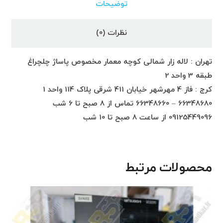
توضیحات
نظرات (0)
تهران : لاله زار شمالی کوچه معمار مخصوص پاساژ چلچراغ
طبقه 3 واحد 2
کرج : فاز 4 مهرشهر خیابان 411 شرقی پلاک 114 واحد 1
66348680 – 66348660 تماس از 8 صبح تا 6 شب
09125449096 از ساعت 8 صبح تا 10 شب
محصولات مرتبط