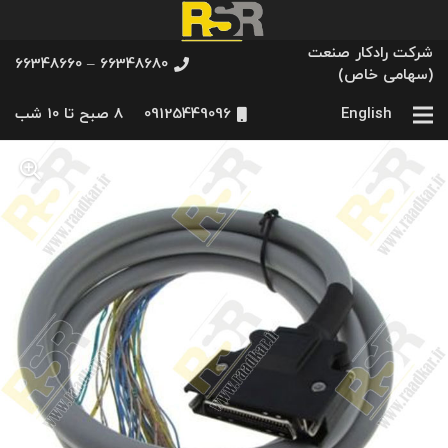
شرکت رادکار صنعت
66348680 – 66348660
(سهامی خاص)
English
09125449096
8 صبح تا 10 شب