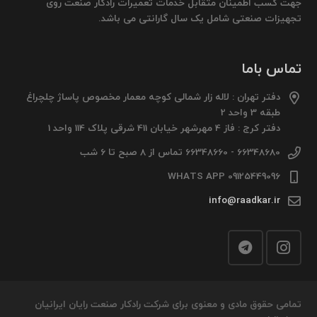
جهت کسب اطمینان متقابل خدمات تعمیرات رادکار صنعت روی
تجهیزات صنعتی شامل یک سال گارانتی می باشد.
تماس باما
دفتر تهران : لاله زار شمالی کوچه معمار مخصوص پاساژ چلچراغ
طبقه 3 واحد 2
دفتر کرج : فاز 4 مهرشهر خیابان 411 شرقی پلاک 114 واحد 1
66348680 - 66348660 تماس از 8 صبح تا 6 شب
09125449096 WHATS APP
info@raadkar.ir
تمامی حقوق مادی و معنوی برای شرکت رادکار صنعت رایان ایرانیان