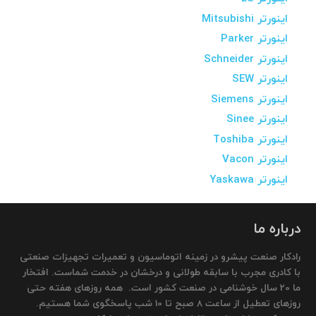
اینورتر Mitsubishi
اینورتر Parker
اینورتر Schneider
اینورتر SEW
اینورتر Siemens
اینورتر Sinee
اینورتر Toshiba
اینورتر Vacon
اینورتر Yaskawa
درباره ما
رادکار صنعت پیشرو در زمینه اتوماسیون و تعمیرات تجهیزات صنعتی
با کادری مجرب با سابقه طولانی و درخشان در خدمت شماست. افتخار
ما 20 سال خوشنامی در صنعت کشور است. همه روزهای هفته حتی
روزهای تعطیل از ساعت 8 صبح تا 10 شب پاسخگوی شما هستیم.