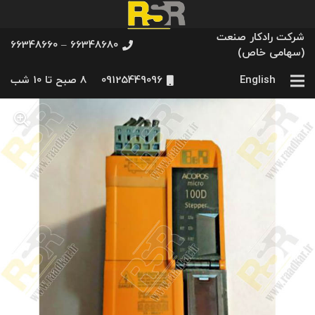
شرکت رادکار صنعت
66348680 – 66348660
(سهامی خاص)
English
09125449096
8 صبح تا 10 شب