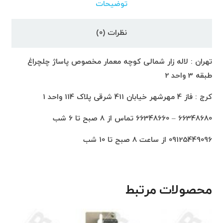
توضیحات
نظرات (0)
تهران : لاله زار شمالی کوچه معمار مخصوص پاساژ چلچراغ
طبقه 3 واحد 2
کرج : فاز 4 مهرشهر خیابان 411 شرقی پلاک 114 واحد 1
66348680 – 66348660 تماس از 8 صبح تا 6 شب
09125449096 از ساعت 8 صبح تا 10 شب
محصولات مرتبط