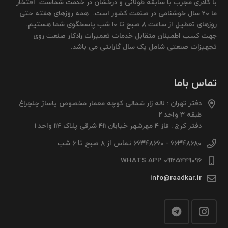
با کادری مجرب با سابقه طولانی و درخشان در خدمت شماست. افتخار
ما 20 سال خوشنامی در صنعت کشور است. همه روزهای هفته حتی
روزهای تعطیل از ساعت 8 صبح تا 10 شب پاسخگوی شما هستیم.
جهت کسب اطمینان متقابل خدمات تعمیرات رادکار صنعت روی
تجهیزات صنعتی شامل یک سال گارانتی می باشد.
تماس باما
دفتر تهران : لاله زار شمالی کوچه معمار مخصوص پاساژ چلچراغ
طبقه 3 واحد 2
دفتر کرج : فاز 4 مهرشهر خیابان 411 شرقی پلاک 114 واحد 1
66348680 - 66348660 تماس از 8 صبح تا 6 شب
09125449096 WHATS APP
info@raadkar.ir