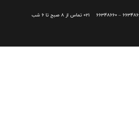
66348680 – 663
021 تماس از 8 صبح تا 6 شب