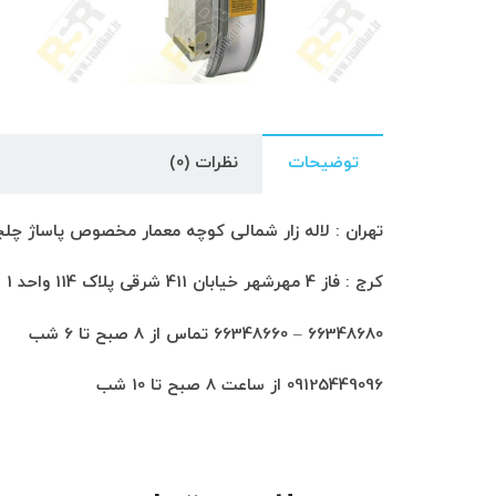
توضیحات
نظرات (0)
تهران : لاله زار شمالی کوچه معمار مخصوص پاساژ چلچراغ طبق
کرج : فاز 4 مهرشهر خیابان 411 شرقی پلاک 114 واحد 1
66348680 – 66348660 تماس از 8 صبح تا 6 شب
09125449096 از ساعت 8 صبح تا 10 شب