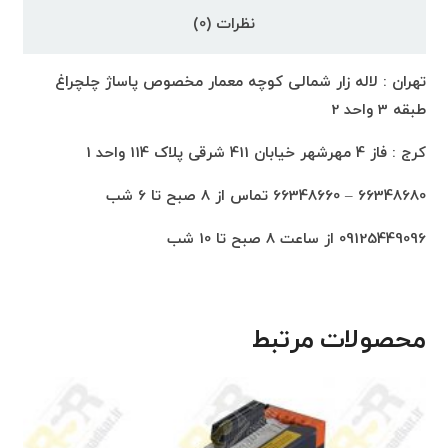
نظرات (0)
تهران : لاله زار شمالی کوچه معمار مخصوص پاساژ چلچراغ
طبقه 3 واحد 2
کرج : فاز 4 مهرشهر خیابان 411 شرقی پلاک 114 واحد 1
66348680 – 66348660 تماس از 8 صبح تا 6 شب
09125449096 از ساعت 8 صبح تا 10 شب
محصولات مرتبط