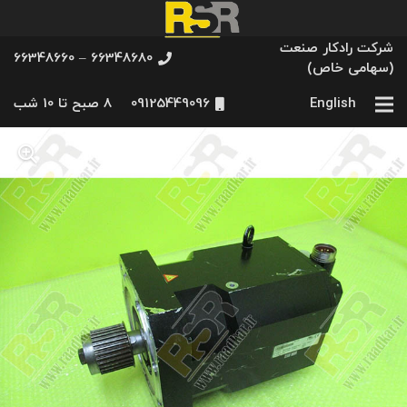
شرکت رادکار صنعت
66348680 – 66348660
(سهامی خاص)
English
09125449096
8 صبح تا 10 شب