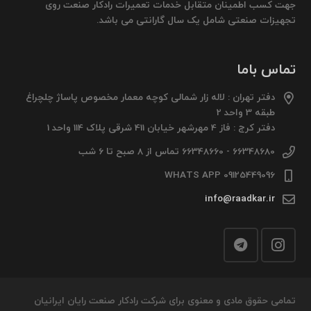
جهت کسب اطمینان متقابل خدمات تعمیرات رادکار صنعت روی
تجهیزات صنعتی شامل یک سال گارانتی می باشد.
تماس باما
دفتر تهران : لاله زار شمالی کوچه معمار مخصوص پاساژ چلچراغ
طبقه 3 واحد 2
دفتر کرج : فاز 4 مهرشهر خیابان 411 شرقی پلاک 114 واحد 1
66348680 - 66348660 تماس از 8 صبح تا 6 شب
09125449096 WHATS APP
info@raadkar.ir
تمامی حقوق مادی و معنوی برای شرکت رادکار صنعت رایان ایرانیان