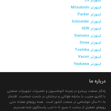
اینورتر LS
اینورتر Mitsubishi
اینورتر Parker
اینورتر Schneider
اینورتر SEW
اینورتر Siemens
اینورتر Sinee
اینورتر Toshiba
اینورتر Vacon
اینورتر Yaskawa
درباره ما
رادکار صنعت پیشرو در زمینه اتوماسیون و تعمیرات تجهیزات صنعتی
با کادری مجرب با سابقه طولانی و درخشان در خدمت شماست. افتخار
ما 20 سال خوشنامی در صنعت کشور است. همه روزهای هفته حتی
روزهای تعطیل از ساعت 8 صبح تا 10 شب پاسخگوی شما هستیم.