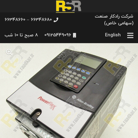
شرکت رادکار صنعت
66348680 – 66348660
(سهامی خاص)
English
09125449096
8 صبح تا 10 شب