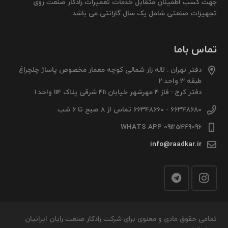
جهت کسب اطمینان متقابل خدمات تعمیرات رادکار صنعت روی
تجهیزات صنعتی شامل یک سال گارانتی می باشد.
تماس باما
دفتر تهران : لاله زار شمالی کوچه معمار مخصوص پاساژ چلچراغ
طبقه 3 واحد 2
دفتر کرج : فاز 4 مهرشهر خیابان 411 شرقی پلاک 114 واحد 1
66348680 - 66348660 تماس از 8 صبح تا 6 شب
09125449096 WHATS APP
info@raadkar.ir
تمامی حقوق مادی و معنوی برای شرکت رادکار صنعت رایان ایرانیان