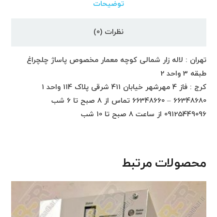
توضیحات
نظرات (0)
تهران : لاله زار شمالی کوچه معمار مخصوص پاساژ چلچراغ
طبقه 3 واحد 2
کرج : فاز 4 مهرشهر خیابان 411 شرقی پلاک 114 واحد 1
66348680 – 66348660 تماس از 8 صبح تا 6 شب
09125449096 از ساعت 8 صبح تا 10 شب
محصولات مرتبط