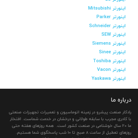
اینورتر Mitsubishi
اینورتر Parker
اینورتر Schneider
اینورتر SEW
اینورتر Siemens
اینورتر Sinee
اینورتر Toshiba
اینورتر Vacon
اینورتر Yaskawa
درباره ما
رادکار صنعت پیشرو در زمینه اتوماسیون و تعمیرات تجهیزات صنعتی
با کادری مجرب با سابقه طولانی و درخشان در خدمت شماست. افتخار
ما 20 سال خوشنامی در صنعت کشور است. همه روزهای هفته حتی
روزهای تعطیل از ساعت 8 صبح تا 10 شب پاسخگوی شما هستیم.