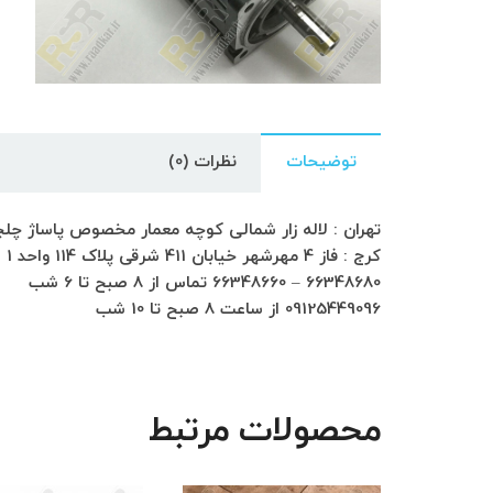
توضیحات
نظرات (0)
تهران : لاله زار شمالی کوچه معمار مخصوص پاساژ چلچراغ طبق
کرج : فاز 4 مهرشهر خیابان 411 شرقی پلاک 114 واحد 1
66348680 – 66348660 تماس از 8 صبح تا 6 شب
09125449096 از ساعت 8 صبح تا 10 شب
محصولات مرتبط