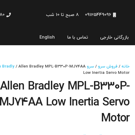
09125449096
8 صبح تا 10 شب
48660
بازرگانی خارجی
تماس با ما
English
نمایشگر و HMI
خانه
/
فروش سرو
/
سرو Allen Bradly
/ Allen Bradley MPL-B330P-MJ74AA
Low Inertia Servo Motor
Allen Bradley MPL-B330P-
MJ74AA Low Inertia Servo
Motor