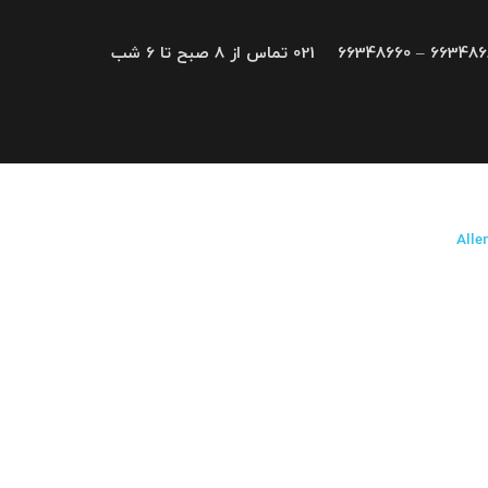
66348680 – 663
021 تماس از 8 صبح تا 6 شب