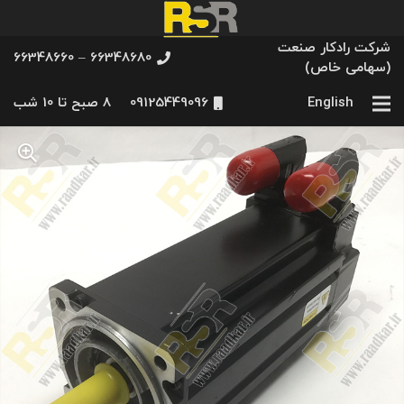
شرکت رادکار صنعت
66348680 – 66348660
(سهامی خاص)
English
09125449096
8 صبح تا 10 شب