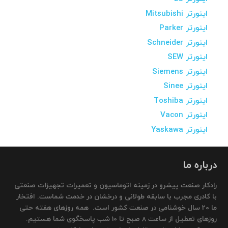
اینورتر Mitsubishi
اینورتر Parker
اینورتر Schneider
اینورتر SEW
اینورتر Siemens
اینورتر Sinee
اینورتر Toshiba
اینورتر Vacon
اینورتر Yaskawa
درباره ما
رادکار صنعت پیشرو در زمینه اتوماسیون و تعمیرات تجهیزات صنعتی
با کادری مجرب با سابقه طولانی و درخشان در خدمت شماست. افتخار
ما 20 سال خوشنامی در صنعت کشور است. همه روزهای هفته حتی
روزهای تعطیل از ساعت 8 صبح تا 10 شب پاسخگوی شما هستیم.