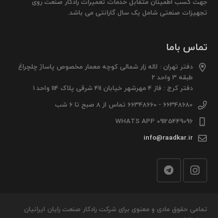
جهت کسب اطمینان متقابل خدمات تعمیرات رادکار صنعت روی
تجهیزات صنعتی شامل یک سال گارانتی می باشد.
تماس باما
دفتر تهران : لاله زار شمالی کوچه معمار مخصوص پاساژ چلچراغ
طبقه 3 واحد 2
دفتر کرج : فاز 4 مهرشهر خیابان 411 شرقی پلاک 114 واحد 1
66348680 - 66348660 تماس از 8 صبح تا 6 شب
09125449096 WHATS APP
info@raadkar.ir
تمامی حقوق مادی و معنوی برای شرکت رادکار صنعت رایان ایرانیان