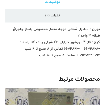
توضیحات
نظرات (0)
تهران : لاله زار شمالی کوچه معمار مخصوص پاساژ چلچراغ
طبقه 3 واحد 2
کرج : فاز 4 مهرشهر خیابان 411 شرقی پلاک 114 واحد 1
66348680 – 66348660 تماس از 8 صبح تا 6 شب
09125449096 از ساعت 8 صبح تا 10 شب
محصولات مرتبط