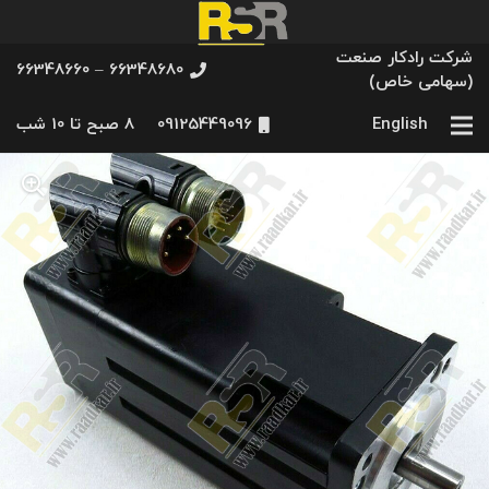
شرکت رادکار صنعت
66348680 – 66348660
(سهامی خاص)
English
09125449096
8 صبح تا 10 شب