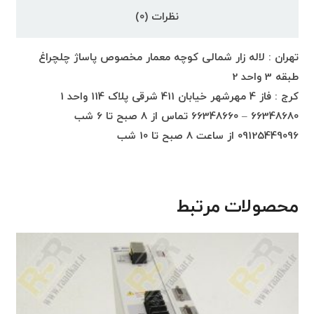
نظرات (0)
تهران : لاله زار شمالی کوچه معمار مخصوص پاساژ چلچراغ
طبقه 3 واحد 2
کرج : فاز 4 مهرشهر خیابان 411 شرقی پلاک 114 واحد 1
66348680 – 66348660 تماس از 8 صبح تا 6 شب
09125449096 از ساعت 8 صبح تا 10 شب
محصولات مرتبط