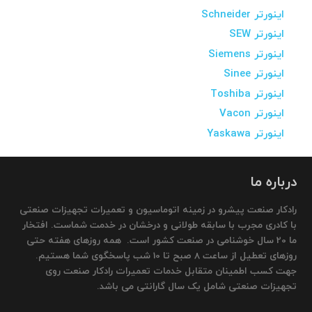
اینورتر Schneider
اینورتر SEW
اینورتر Siemens
اینورتر Sinee
اینورتر Toshiba
اینورتر Vacon
اینورتر Yaskawa
درباره ما
رادکار صنعت پیشرو در زمینه اتوماسیون و تعمیرات تجهیزات صنعتی
با کادری مجرب با سابقه طولانی و درخشان در خدمت شماست. افتخار
ما 20 سال خوشنامی در صنعت کشور است. همه روزهای هفته حتی
روزهای تعطیل از ساعت 8 صبح تا 10 شب پاسخگوی شما هستیم.
جهت کسب اطمینان متقابل خدمات تعمیرات رادکار صنعت روی
تجهیزات صنعتی شامل یک سال گارانتی می باشد.