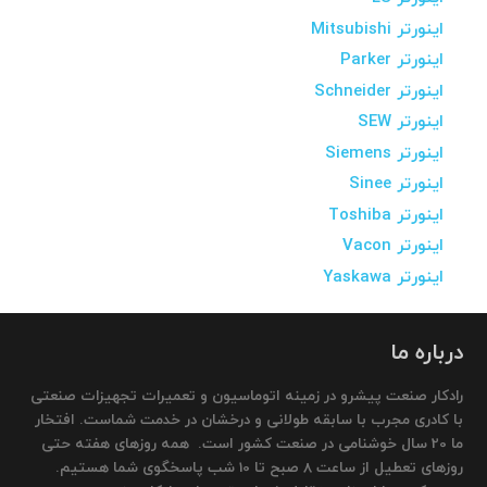
اینورتر Mitsubishi
اینورتر Parker
اینورتر Schneider
اینورتر SEW
اینورتر Siemens
اینورتر Sinee
اینورتر Toshiba
اینورتر Vacon
اینورتر Yaskawa
درباره ما
رادکار صنعت پیشرو در زمینه اتوماسیون و تعمیرات تجهیزات صنعتی
با کادری مجرب با سابقه طولانی و درخشان در خدمت شماست. افتخار
ما 20 سال خوشنامی در صنعت کشور است. همه روزهای هفته حتی
روزهای تعطیل از ساعت 8 صبح تا 10 شب پاسخگوی شما هستیم.