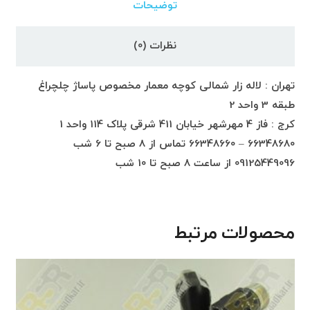
توضیحات
نظرات (0)
تهران : لاله زار شمالی کوچه معمار مخصوص پاساژ چلچراغ
طبقه 3 واحد 2
کرج : فاز 4 مهرشهر خیابان 411 شرقی پلاک 114 واحد 1
66348680 – 66348660 تماس از 8 صبح تا 6 شب
09125449096 از ساعت 8 صبح تا 10 شب
محصولات مرتبط