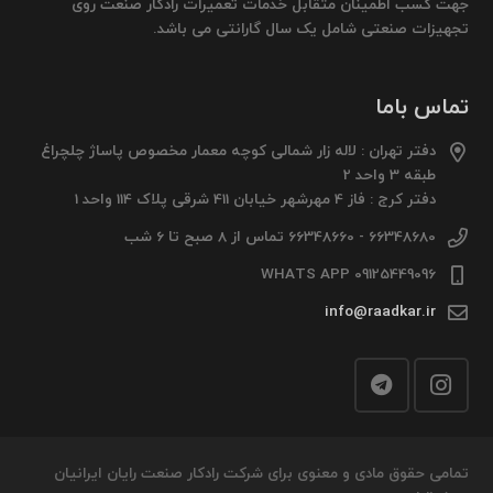
جهت کسب اطمینان متقابل خدمات تعمیرات رادکار صنعت روی
تجهیزات صنعتی شامل یک سال گارانتی می باشد.
تماس باما
دفتر تهران : لاله زار شمالی کوچه معمار مخصوص پاساژ چلچراغ
طبقه 3 واحد 2
دفتر کرج : فاز 4 مهرشهر خیابان 411 شرقی پلاک 114 واحد 1
66348680 - 66348660 تماس از 8 صبح تا 6 شب
09125449096 WHATS APP
info@raadkar.ir
تمامی حقوق مادی و معنوی برای شرکت رادکار صنعت رایان ایرانیان