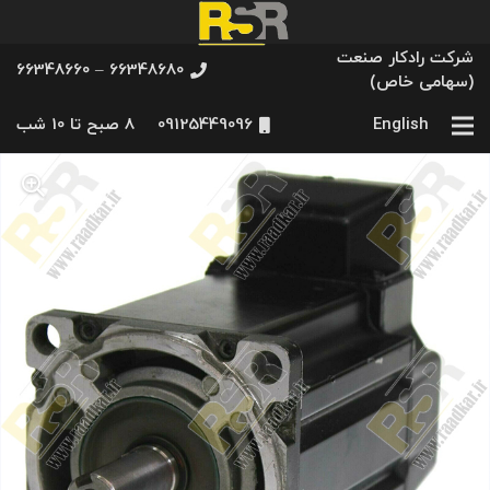
شرکت رادکار صنعت
66348680 – 66348660
(سهامی خاص)
English
09125449096
8 صبح تا 10 شب