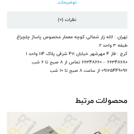
توضیحات
نظرات (0)
تهران : لاله زار شمالی کوچه معمار مخصوص پاساژ چلچراغ
طبقه 3 واحد 2
کرج : فاز 4 مهرشهر خیابان 411 شرقی پلاک 114 واحد 1
66348680 – 66348660 تماس از 8 صبح تا 6 شب
09125449096 از ساعت 8 صبح تا 10 شب
محصولات مرتبط