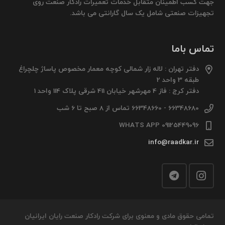
جهت کسب اطمینان متقابل خدمات تعمیرات رادکار صنعت روی
تجهیزات صنعتی شامل یک سال گارانتی می باشد.
تماس باما
دفتر تهران : لاله زار شمالی کوچه معمار مخصوص پاساژ چلچراغ
طبقه 3 واحد 2
دفتر کرج : فاز 4 مهرشهر خیابان 411 شرقی پلاک 114 واحد 1
66348680 - 66348660 تماس از 8 صبح تا 6 شب
09125449096 WHATS APP
info@raadkar.ir
تمامی حقوق مادی و معنوی برای شرکت رادکار صنعت رایان ایرانیان