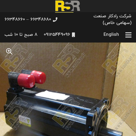
شرکت رادکار صنعت
66348680 – 66348660
(سهامی خاص)
English
09125449096
8 صبح تا 10 شب