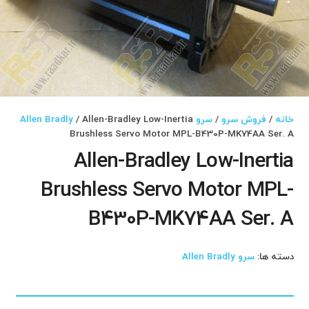
خانه
/
فروش سرو
/
سرو Allen Bradly
/ Allen-Bradley Low-Inertia
Brushless Servo Motor MPL-B430P-MK74AA Ser. A
Allen-Bradley Low-Inertia
Brushless Servo Motor MPL-
B430P-MK74AA Ser. A
دسته ها:
سرو Allen Bradly