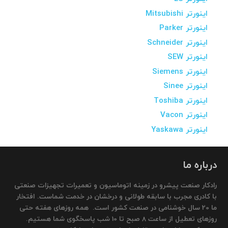
اینورتر Mitsubishi
اینورتر Parker
اینورتر Schneider
اینورتر SEW
اینورتر Siemens
اینورتر Sinee
اینورتر Toshiba
اینورتر Vacon
اینورتر Yaskawa
درباره ما
رادکار صنعت پیشرو در زمینه اتوماسیون و تعمیرات تجهیزات صنعتی
با کادری مجرب با سابقه طولانی و درخشان در خدمت شماست. افتخار
ما 20 سال خوشنامی در صنعت کشور است. همه روزهای هفته حتی
روزهای تعطیل از ساعت 8 صبح تا 10 شب پاسخگوی شما هستیم.