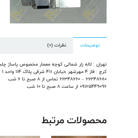
توضیحات
نظرات (0)
تهران : لاله زار شمالی کوچه معمار مخصوص پاساژ چلچراغ طبق
کرج : فاز 4 مهرشهر خیابان 411 شرقی پلاک 114 واحد 1
66348680 – 66348660 تماس از 8 صبح تا 6 شب
09125449096 از ساعت 8 صبح تا 10 شب
محصولات مرتبط