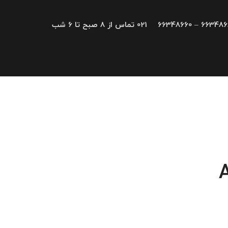
66348680 – 663
021 تماس از 8 صبح تا 6 شب