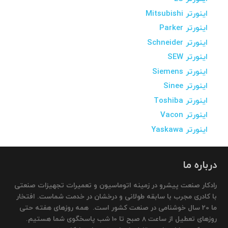
اینورتر Mitsubishi
اینورتر Parker
اینورتر Schneider
اینورتر SEW
اینورتر Siemens
اینورتر Sinee
اینورتر Toshiba
اینورتر Vacon
اینورتر Yaskawa
درباره ما
رادکار صنعت پیشرو در زمینه اتوماسیون و تعمیرات تجهیزات صنعتی
با کادری مجرب با سابقه طولانی و درخشان در خدمت شماست. افتخار
ما 20 سال خوشنامی در صنعت کشور است. همه روزهای هفته حتی
روزهای تعطیل از ساعت 8 صبح تا 10 شب پاسخگوی شما هستیم.