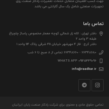
جهت کسب اطمینان متقابل خدمات تعمیرات رادکار صنعت روی
تجهیزات صنعتی شامل یک سال گارانتی می باشد.
تماس باما
دفتر تهران : لاله زار شمالی کوچه معمار مخصوص پاساژ چلچراغ
طبقه 3 واحد 2
دفتر کرج : فاز 4 مهرشهر خیابان 411 شرقی پلاک 114 واحد 1
66348680 - 66348660 تماس از 8 صبح تا 6 شب
09125449096 WHATS APP
info@raadkar.ir
تمامی حقوق مادی و معنوی برای شرکت رادکار صنعت رایان ایرانیان