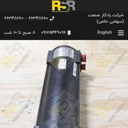
شرکت رادکار صنعت
66348680 – 66348660
(سهامی خاص)
English
09125449096
8 صبح تا 10 شب