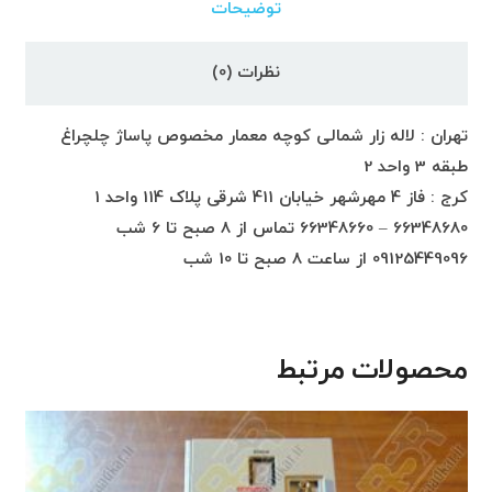
توضیحات
نظرات (0)
تهران : لاله زار شمالی کوچه معمار مخصوص پاساژ چلچراغ
طبقه 3 واحد 2
کرج : فاز 4 مهرشهر خیابان 411 شرقی پلاک 114 واحد 1
66348680 – 66348660 تماس از 8 صبح تا 6 شب
09125449096 از ساعت 8 صبح تا 10 شب
محصولات مرتبط