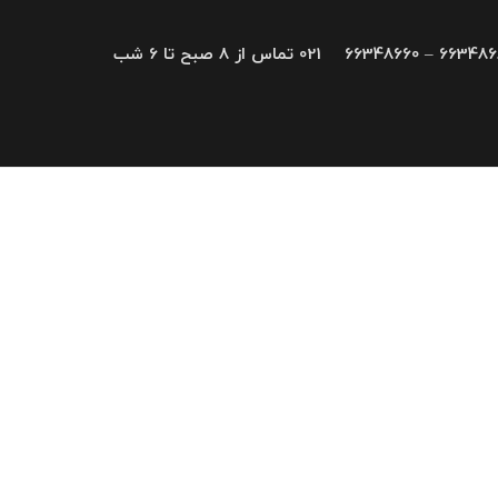
66348680 – 663
021 تماس از 8 صبح تا 6 شب