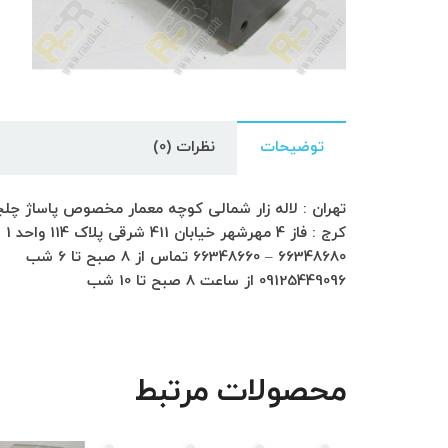
توضیحات
نظرات (0)
تهران : لاله زار شمالی کوچه معمار مخصوص پاساژ چلچراغ طبق
کرج : فاز 4 مهرشهر خیابان 411 شرقی پلاک 114 واحد 1
66348680 – 66348660 تماس از 8 صبح تا 6 شب
09125449096 از ساعت 8 صبح تا 10 شب
محصولات مرتبط