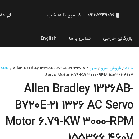
09125449096
8 صبح تا 10 شب
48660
بازرگانی خارجی
تماس با ما
English
نمایشگر و HMI
خانه
/
فروش سرو
/
سرو ABB
/ Allen Bradley 1326AB-B720E-21 1326 AC
Servo Motor 6.79-KW 3000-RPM 155366 460V
Allen Bradley 1326AB-
B720E-21 1326 AC Servo
Motor 6.79-KW 3000-RPM
155366 460V