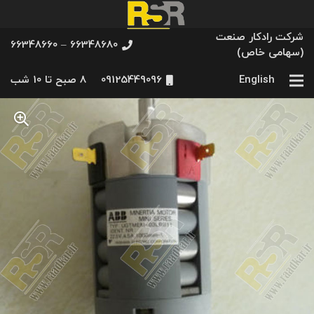
شرکت رادکار صنعت
66348680 – 66348660
(سهامی خاص)
English
09125449096
8 صبح تا 10 شب