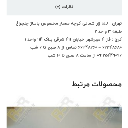
نظرات (0)
تهران : لاله زار شمالی کوچه معمار مخصوص پاساژ چلچراغ
طبقه 3 واحد 2
کرج : فاز 4 مهرشهر خیابان 411 شرقی پلاک 114 واحد 1
66348680 – 66348660 تماس از 8 صبح تا 6 شب
09125449096 از ساعت 8 صبح تا 10 شب
محصولات مرتبط