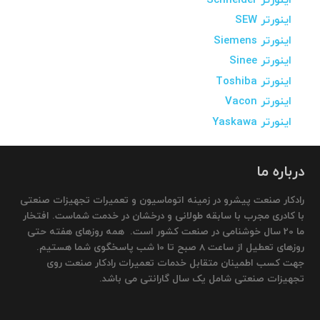
اینورتر Schneider
اینورتر SEW
اینورتر Siemens
اینورتر Sinee
اینورتر Toshiba
اینورتر Vacon
اینورتر Yaskawa
درباره ما
رادکار صنعت پیشرو در زمینه اتوماسیون و تعمیرات تجهیزات صنعتی
با کادری مجرب با سابقه طولانی و درخشان در خدمت شماست. افتخار
ما 20 سال خوشنامی در صنعت کشور است. همه روزهای هفته حتی
روزهای تعطیل از ساعت 8 صبح تا 10 شب پاسخگوی شما هستیم.
جهت کسب اطمینان متقابل خدمات تعمیرات رادکار صنعت روی
تجهیزات صنعتی شامل یک سال گارانتی می باشد.