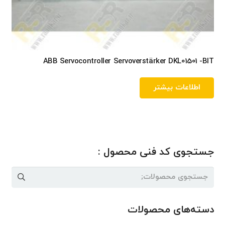
ABB Servocontroller Servoverstärker DKL01501 -BIT
اطلاعات بیشتر
جستجوی کد فنی محصول :
جستجو
برای:
دسته‌های محصولات