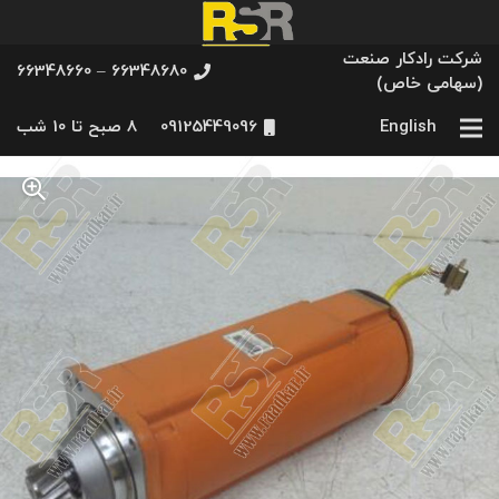
شرکت رادکار صنعت
66348680 – 66348660
(سهامی خاص)
English
09125449096
8 صبح تا 10 شب