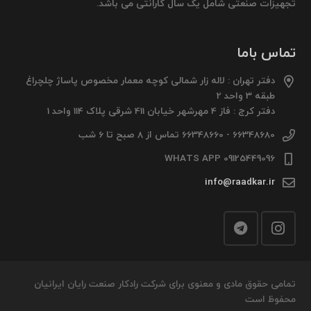
تجهیزات صنعتی شامل یک سال گارانتی می باشد.
تماس باما
دفتر تهران : لاله زار شمالی کوچه معمار مخصوص پاساژ چلچراغ
طبقه 3 واحد 2
دفتر کرج : فاز 4 مهرشهر خیابان 411 شرقی پلاک 114 واحد 1
66348680 - 66348660 تماس از 8 صبح تا 6 شب
09125449096 WHATS APP
info@raadkar.ir
تمامی حقوق مادی و معنوی برای شرکت رادکار صنعت رایان ایرانیان
محفوظ است