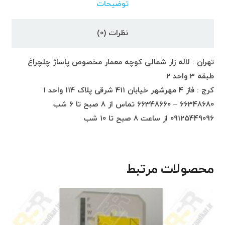
توضیحات
نظرات (0)
تهران : لاله زار شمالی کوچه معمار مخصوص پاساژ چلچراغ
طبقه 3 واحد 2
کرج : فاز 4 مهرشهر خیابان 411 شرقی پلاک 114 واحد 1
66348680 – 66348660 تماس از 8 صبح تا 6 شب
09125449096 از ساعت 8 صبح تا 10 شب
محصولات مرتبط