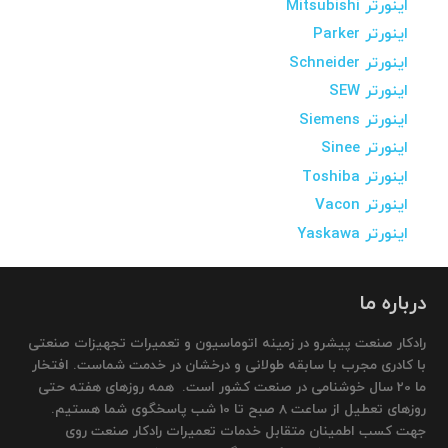
اینورتر Mitsubishi
اینورتر Parker
اینورتر Schneider
اینورتر SEW
اینورتر Siemens
اینورتر Sinee
اینورتر Toshiba
اینورتر Vacon
اینورتر Yaskawa
درباره ما
رادکار صنعت پیشرو در زمینه اتوماسیون و تعمیرات تجهیزات صنعتی
با کادری مجرب با سابقه طولانی و درخشان در خدمت شماست. افتخار
ما 20 سال خوشنامی در صنعت کشور است. همه روزهای هفته حتی
روزهای تعطیل از ساعت 8 صبح تا 10 شب پاسخگوی شما هستیم.
جهت کسب اطمینان متقابل خدمات تعمیرات رادکار صنعت روی