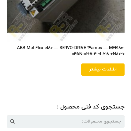
ABB MotiFlex e180 — SERVO-DRIVE 14amps — MFE180-
04AN-016A-4 +L518 +N8020
اطلاعات بیشتر
جستجوی کد فنی محصول :
جستجو
برای: