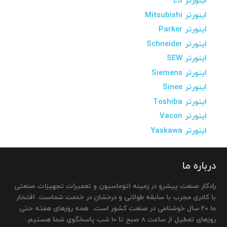
اینورتر LS
اینورتر Mitsubishi
اینورتر Parker
اینورتر Schneider
اینورتر SEW
اینورتر Siemens
اینورتر Sinee
اینورتر Toshiba
اینورتر Vacon
اینورتر Yaskawa
درباره ما
رادکار صنعت پیشرو در زمینه اتوماسیون و تعمیرات تجهیزات صنعتی
با کادری مجرب با سابقه طولانی و درخشان در خدمت شماست. افتخار
ما 20 سال خوشنامی در صنعت کشور است. همه روزهای هفته حتی
روزهای تعطیل از ساعت 8 صبح تا 10 شب پاسخگوی شما هستیم.