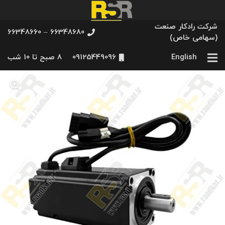
شرکت رادکار صنعت
66348680 – 66348660
(سهامی خاص)
English
09125449096
8 صبح تا 10 شب