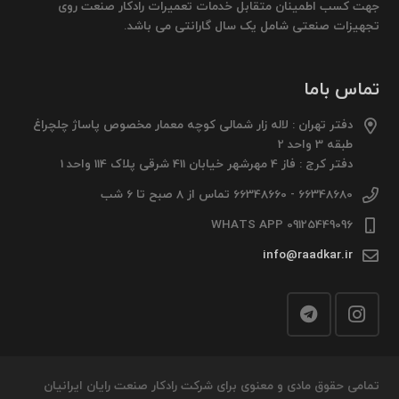
جهت کسب اطمینان متقابل خدمات تعمیرات رادکار صنعت روی
تجهیزات صنعتی شامل یک سال گارانتی می باشد.
تماس باما
دفتر تهران : لاله زار شمالی کوچه معمار مخصوص پاساژ چلچراغ
طبقه 3 واحد 2
دفتر کرج : فاز 4 مهرشهر خیابان 411 شرقی پلاک 114 واحد 1
66348680 - 66348660 تماس از 8 صبح تا 6 شب
09125449096 WHATS APP
info@raadkar.ir
تمامی حقوق مادی و معنوی برای شرکت رادکار صنعت رایان ایرانیان