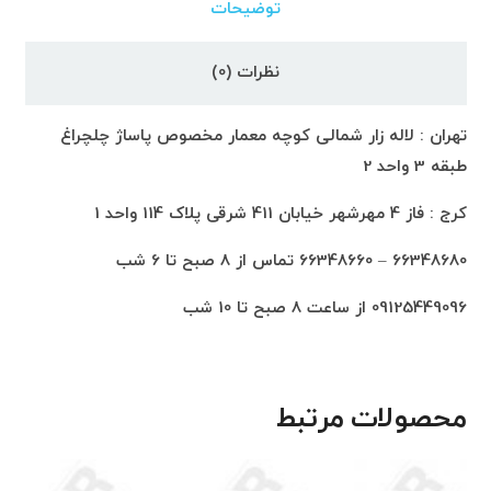
توضیحات
نظرات (0)
تهران : لاله زار شمالی کوچه معمار مخصوص پاساژ چلچراغ
طبقه 3 واحد 2
کرج : فاز 4 مهرشهر خیابان 411 شرقی پلاک 114 واحد 1
66348680 – 66348660 تماس از 8 صبح تا 6 شب
09125449096 از ساعت 8 صبح تا 10 شب
محصولات مرتبط