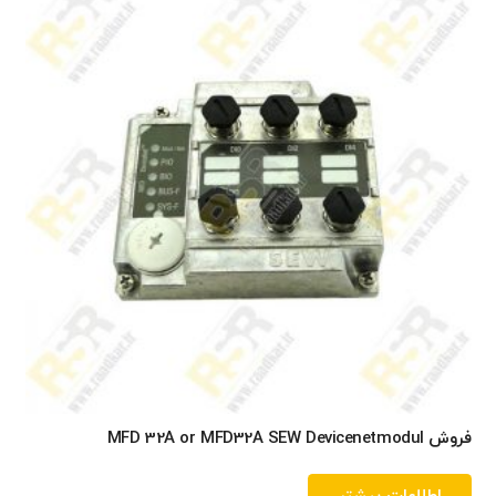
فروش MFD 32A or MFD32A SEW Devicenetmodul