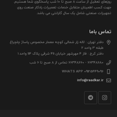
روزهای تعطیل از ساعت 8 صبح تا 10 شب پاسخگوی شما هستیم.
جهت کسب اطمینان متقابل خدمات تعمیرات رادکار صنعت روی
تجهیزات صنعتی شامل یک سال گارانتی می باشد.
تماس باما
دفتر تهران : لاله زار شمالی کوچه معمار مخصوص پاساژ چلچراغ
طبقه 3 واحد 2
دفتر کرج : فاز 4 مهرشهر خیابان 411 شرقی پلاک 114 واحد 1
66348680 - 66348660 تماس از 8 صبح تا 6 شب
09125449096 WHATS APP
info@raadkar.ir