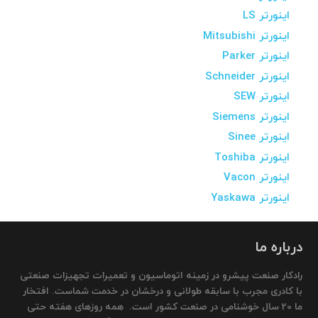
اینورتر LS
اینورتر Mitsubishi
اینورتر Parker
اینورتر Schneider
اینورتر SEW
اینورتر Siemens
اینورتر Sinee
اینورتر Toshiba
اینورتر Vacon
اینورتر Yaskawa
درباره ما
رادکار صنعت پیشرو در زمینه اتوماسیون و تعمیرات تجهیزات صنعتی
با کادری مجرب با سابقه طولانی و درخشان در خدمت شماست. افتخار
ما 20 سال خوشنامی در صنعت کشور است. همه روزهای هفته حتی