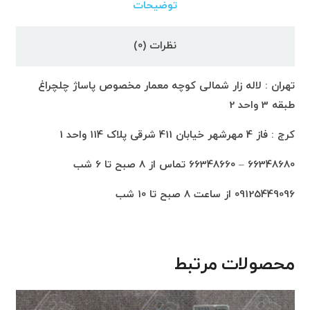
توضیحات
نظرات (0)
تهران : لاله زار شمالی کوچه معمار مخصوص پاساژ چلچراغ
طبقه 3 واحد 2
کرج : فاز 4 مهرشهر خیابان 411 شرقی پلاک 114 واحد 1
66348680 – 66348660 تماس از 8 صبح تا 6 شب
09125449096 از ساعت 8 صبح تا 10 شب
محصولات مرتبط