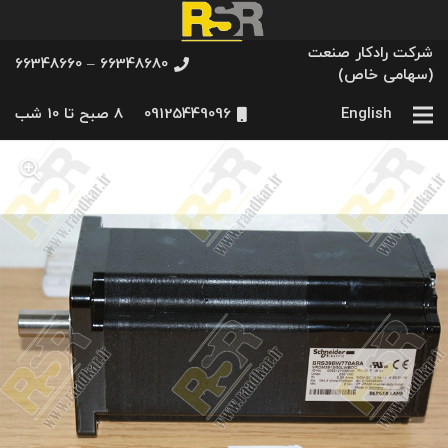
شرکت رادکار صنعت
66348680 – 66348660
(سهامی خاص)
English
09125449096
8 صبح تا 10 شب