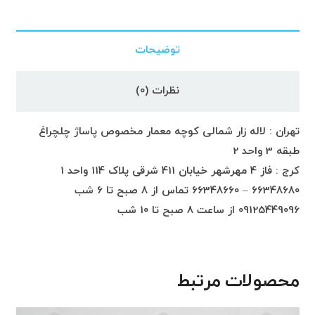
توضیحات
نظرات (0)
تهران : لاله زار شمالی کوچه معمار مخصوص پاساژ چلچراغ
طبقه 3 واحد 2
کرج : فاز 4 مهرشهر خیابان 411 شرقی پلاک 114 واحد 1
66348680 – 66348660 تماس از 8 صبح تا 6 شب
09125449096 از ساعت 8 صبح تا 10 شب
محصولات مرتبط