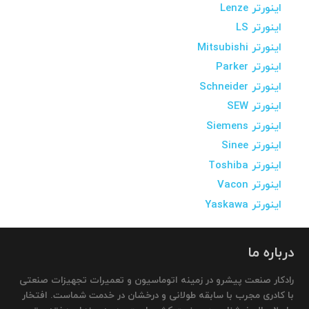
اینورتر Lenze
اینورتر LS
اینورتر Mitsubishi
اینورتر Parker
اینورتر Schneider
اینورتر SEW
اینورتر Siemens
اینورتر Sinee
اینورتر Toshiba
اینورتر Vacon
اینورتر Yaskawa
درباره ما
رادکار صنعت پیشرو در زمینه اتوماسیون و تعمیرات تجهیزات صنعتی
با کادری مجرب با سابقه طولانی و درخشان در خدمت شماست. افتخار