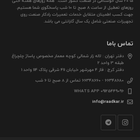
ما 20 سال خوشنامی در صنعت کشور است. همه روزهای هفته حتی
روزهای تعطیل از ساعت 8 صبح تا 10 شب پاسخگوی شما هستیم.
جهت کسب اطمینان متقابل خدمات تعمیرات رادکار صنعت روی
تجهیزات صنعتی شامل یک سال گارانتی می باشد.
تماس باما
دفتر تهران : لاله زار شمالی کوچه معمار مخصوص پاساژ چلچراغ
طبقه 3 واحد 2
دفتر کرج : فاز 4 مهرشهر خیابان 411 شرقی پلاک 114 واحد 1
66348680 - 66348660 تماس از 8 صبح تا 6 شب
09125449096 WHATS APP
info@raadkar.ir