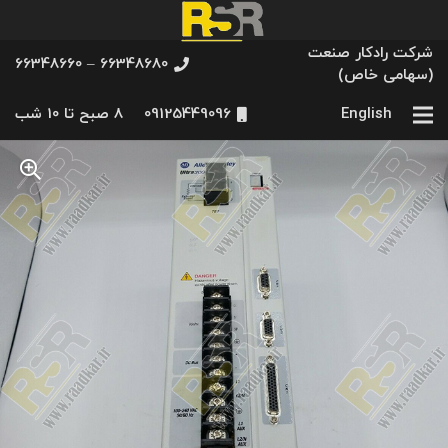
شرکت رادکار صنعت
66348680 – 66348660
(سهامی خاص)
English
09125449096
8 صبح تا 10 شب