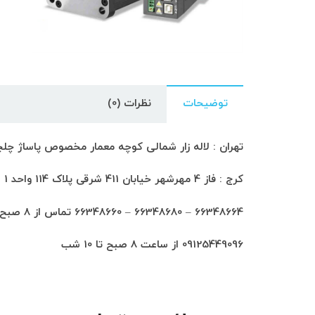
توضیحات
نظرات (0)
تهران : لاله زار شمالی کوچه معمار مخصوص پاساژ چلچراغ طبق
کرج : فاز 4 مهرشهر خیابان 411 شرقی پلاک 114 واحد 1
66348664 – 66348680 – 66348660 تماس از 8 صبح تا 6 شب
09125449096 از ساعت 8 صبح تا 10 شب