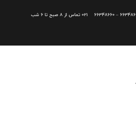
66348680 – 663
021 تماس از 8 صبح تا 6 شب