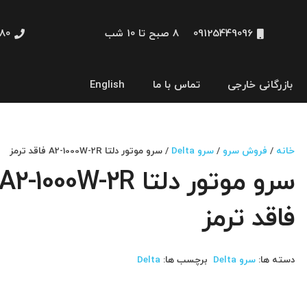
09125449096
8 صبح تا 10 شب
48660
بازرگانی خارجی
تماس با ما
English
نمایشگر و HMI
خانه
/
فروش سرو
/
سرو Delta
/ سرو موتور دلتا A2-1000W-2R فاقد ترمز
سرو موتور دلتا A2-1000W-2R
فاقد ترمز
دسته ها:
سرو Delta
برچسب ها:
Delta