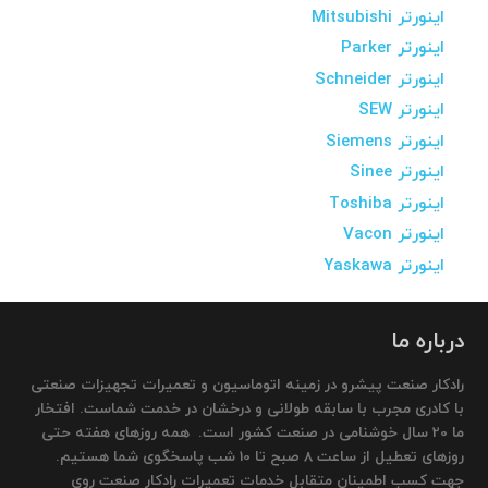
اینورتر Mitsubishi
اینورتر Parker
اینورتر Schneider
اینورتر SEW
اینورتر Siemens
اینورتر Sinee
اینورتر Toshiba
اینورتر Vacon
اینورتر Yaskawa
درباره ما
رادکار صنعت پیشرو در زمینه اتوماسیون و تعمیرات تجهیزات صنعتی
با کادری مجرب با سابقه طولانی و درخشان در خدمت شماست. افتخار
ما 20 سال خوشنامی در صنعت کشور است. همه روزهای هفته حتی
روزهای تعطیل از ساعت 8 صبح تا 10 شب پاسخگوی شما هستیم.
جهت کسب اطمینان متقابل خدمات تعمیرات رادکار صنعت روی