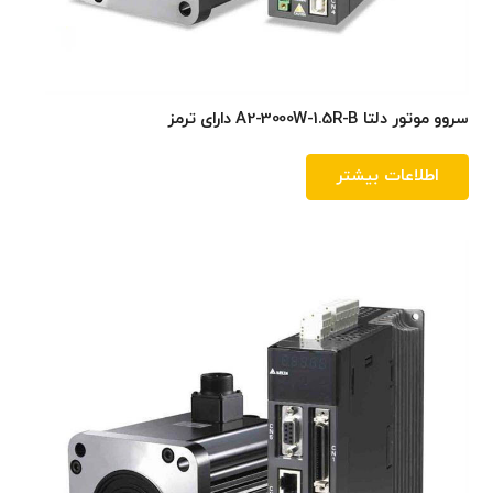
سروو موتور دلتا A2-3000W-1.5R-B دارای ترمز
اطلاعات بیشتر