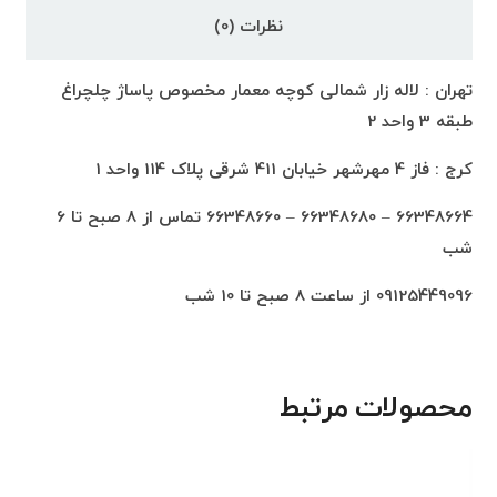
نظرات (0)
تهران : لاله زار شمالی کوچه معمار مخصوص پاساژ چلچراغ
طبقه 3 واحد 2
کرج : فاز 4 مهرشهر خیابان 411 شرقی پلاک 114 واحد 1
66348664 – 66348680 – 66348660 تماس از 8 صبح تا 6
شب
09125449096 از ساعت 8 صبح تا 10 شب
محصولات مرتبط