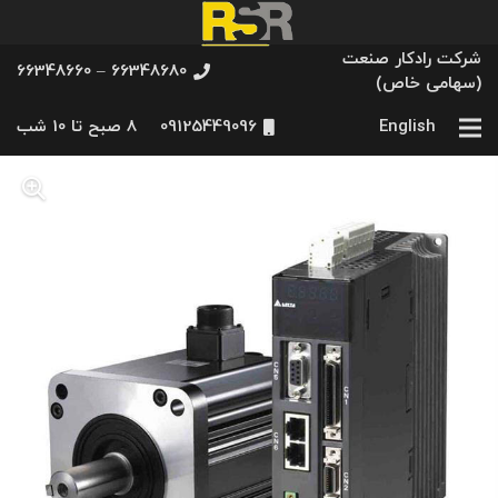
شرکت رادکار صنعت
66348680 – 66348660
(سهامی خاص)
English
09125449096
8 صبح تا 10 شب