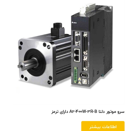
سرو موتور دلتا A2-400W-3R-B دارای ترمز
اطلاعات بیشتر