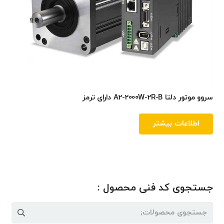
سروو موتور دلتا A2-2000W-2R-B دارای ترمز
اطلاعات بیشتر
جستجوی کد فنی محصول :
جستجو
برای: