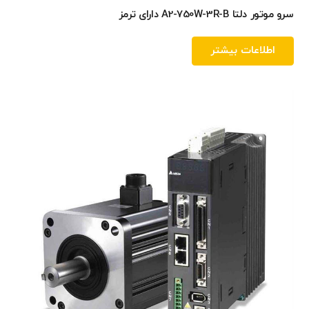
سرو موتور دلتا A2-750W-3R-B دارای ترمز
اطلاعات بیشتر