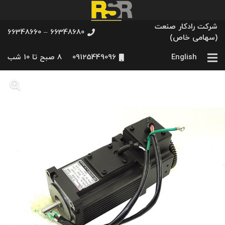
شرکت رادکار صنعت
66348680 – 66348660
(سهامی خاص)
English
09125449096
8 صبح تا 10 شب