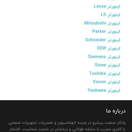
اینورتر Lenze
اینورتر LS
اینورتر Mitsubishi
اینورتر Parker
اینورتر Schneider
اینورتر SEW
اینورتر Siemens
اینورتر Sinee
اینورتر Toshiba
اینورتر Vacon
اینورتر Yaskawa
درباره ما
رادکار صنعت پیشرو در زمینه اتوماسیون و تعمیرات تجهیزات صنعتی
با کادری مجرب با سابقه طولانی و درخشان در خدمت شماست. افتخار