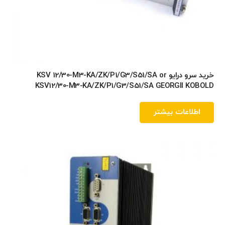
خرید سرو درایو KSV 12/30-M3-KA/ZK/P1/G3/S51/SA or
KSV12/30-M3-KA/ZK/P1/G3/S51/SA GEORGII KOBOLD
اطلاعات بیشتر