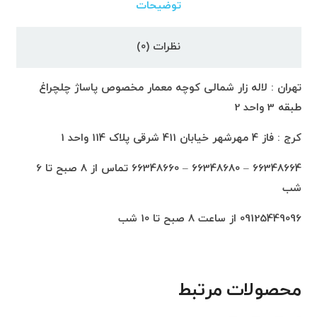
توضیحات
نظرات (0)
تهران : لاله زار شمالی کوچه معمار مخصوص پاساژ چلچراغ
طبقه 3 واحد 2
کرج : فاز 4 مهرشهر خیابان 411 شرقی پلاک 114 واحد 1
66348664 – 66348680 – 66348660 تماس از 8 صبح تا 6
شب
09125449096 از ساعت 8 صبح تا 10 شب
محصولات مرتبط