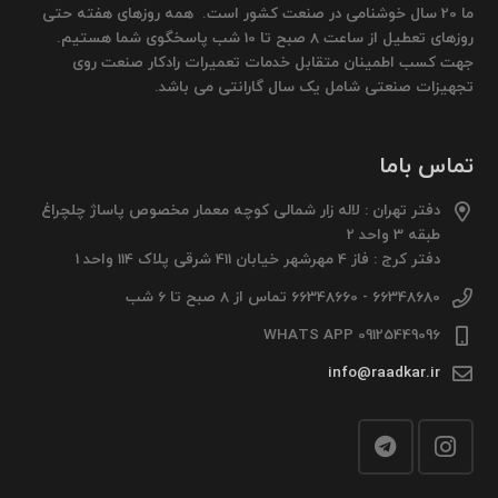
ما 20 سال خوشنامی در صنعت کشور است. همه روزهای هفته حتی
روزهای تعطیل از ساعت 8 صبح تا 10 شب پاسخگوی شما هستیم.
جهت کسب اطمینان متقابل خدمات تعمیرات رادکار صنعت روی
تجهیزات صنعتی شامل یک سال گارانتی می باشد.
تماس باما
دفتر تهران : لاله زار شمالی کوچه معمار مخصوص پاساژ چلچراغ
طبقه 3 واحد 2
دفتر کرج : فاز 4 مهرشهر خیابان 411 شرقی پلاک 114 واحد 1
66348680 - 66348660 تماس از 8 صبح تا 6 شب
09125449096 WHATS APP
info@raadkar.ir