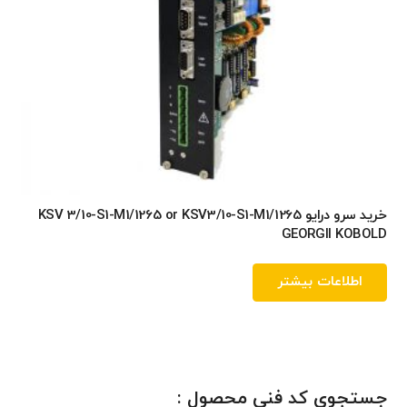
خرید سرو درایو KSV 3/10-S1-M1/1265 or KSV3/10-S1-M1/1265
GEORGII KOBOLD
اطلاعات بیشتر
جستجوی کد فنی محصول :