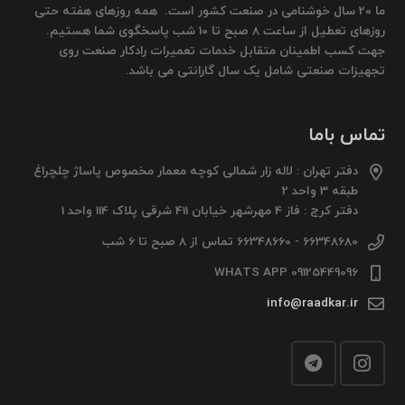
ما 20 سال خوشنامی در صنعت کشور است. همه روزهای هفته حتی
روزهای تعطیل از ساعت 8 صبح تا 10 شب پاسخگوی شما هستیم.
جهت کسب اطمینان متقابل خدمات تعمیرات رادکار صنعت روی
تجهیزات صنعتی شامل یک سال گارانتی می باشد.
تماس باما
دفتر تهران : لاله زار شمالی کوچه معمار مخصوص پاساژ چلچراغ
طبقه 3 واحد 2
دفتر کرج : فاز 4 مهرشهر خیابان 411 شرقی پلاک 114 واحد 1
66348680 - 66348660 تماس از 8 صبح تا 6 شب
09125449096 WHATS APP
info@raadkar.ir