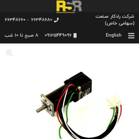
شرکت رادکار صنعت
66348680 – 66348660
(سهامی خاص)
English
09125449096
8 صبح تا 10 شب