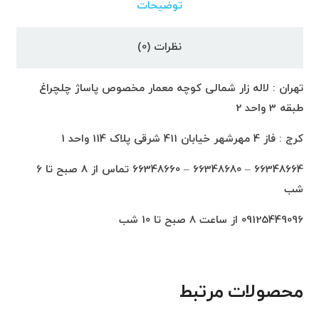
توضیحات
نظرات (0)
تهران : لاله زار شمالی کوچه معمار مخصوص پاساژ چلچراغ
طبقه 3 واحد 2
کرج : فاز 4 مهرشهر خیابان 411 شرقی پلاک 114 واحد 1
66348664 – 66348680 – 66348660 تماس از 8 صبح تا 6
شب
09125449096 از ساعت 8 صبح تا 10 شب
محصولات مرتبط