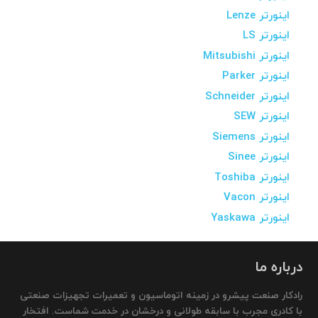
اینورتر Lenze
اینورتر LS
اینورتر Mitsubishi
اینورتر Parker
اینورتر Schneider
اینورتر SEW
اینورتر Siemens
اینورتر Sinee
اینورتر Toshiba
اینورتر Vacon
اینورتر Yaskawa
درباره ما
رادکار صنعت پیشرو در زمینه اتوماسیون و تعمیرات تجهیزات صنعتی
با کادری مجرب با سابقه طولانی و درخشان در خدمت شماست. افتخار