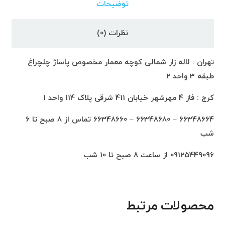
توضیحات
نظرات (0)
تهران : لاله زار شمالی کوچه معمار مخصوص پاساژ چلچراغ
طبقه 3 واحد 2
کرج : فاز 4 مهرشهر خیابان 411 شرقی پلاک 114 واحد 1
66348664 – 66348680 – 66348660 تماس از 8 صبح تا 6
شب
09125449096 از ساعت 8 صبح تا 10 شب
محصولات مرتبط