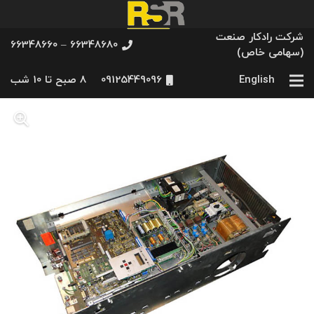
شرکت رادکار صنعت
66348680 – 66348660
(سهامی خاص)
English
09125449096
8 صبح تا 10 شب