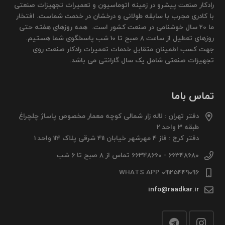
رادکار صنعت پیشرو در زمینه اتوماسیون و تعمیرات تجهیزات صنعتی
با کادری مجرب با سابقه طولانی و درخشان در خدمت شماست. افتخار
ما 20 سال خوشنامی در صنعت کشور است. همه روزهای هفته حتی
روزهای تعطیل از ساعت 8 صبح تا 10 شب پاسخگوی شما هستیم.
جهت کسب اطمینان متقابل خدمات تعمیرات رادکار صنعت روی
تجهیزات صنعتی شامل یک سال گارانتی می باشد.
تماس باما
دفتر تهران : لاله زار شمالی کوچه معمار مخصوص پاساژ چلچراغ
طبقه 3 واحد 2
دفتر کرج : فاز 4 مهرشهر خیابان 411 شرقی پلاک 114 واحد 1
66348680 - 66348660 تماس از 8 صبح تا 6 شب
09125449096 WHATS APP
info@raadkar.ir