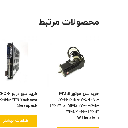
محصولات مرتبط
خرید سرو موتور MMSI
خرید سرو درایو CR
R01RB-Y39 Yaskawa
070H-060E-320C-1FN0-
Servopack
T2603 or MMSI070H-060E-
320C-1FN0-T2603
Wittenstein
اطلاعات بیشتر