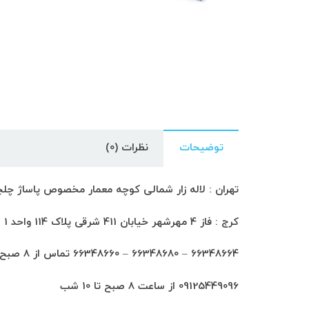
توضیحات
نظرات (0)
تهران : لاله زار شمالی کوچه معمار مخصوص پاساژ چلچراغ طبق
کرج : فاز 4 مهرشهر خیابان 411 شرقی پلاک 114 واحد 1
66348664 – 66348680 – 66348660 تماس از 8 صبح تا 6 شب
09125449096 از ساعت 8 صبح تا 10 شب