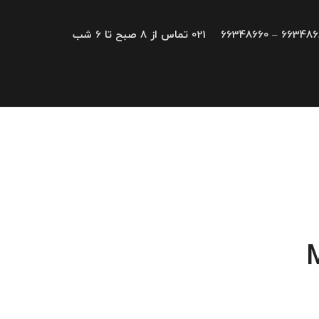
66348680 – 663
021 تماس از 8 صبح تا 6 شب