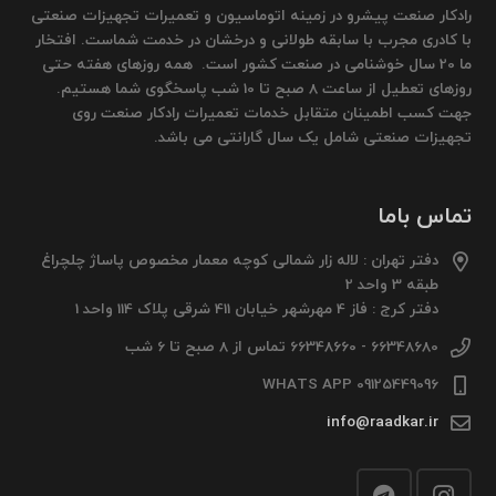
رادکار صنعت پیشرو در زمینه اتوماسیون و تعمیرات تجهیزات صنعتی
با کادری مجرب با سابقه طولانی و درخشان در خدمت شماست. افتخار
ما 20 سال خوشنامی در صنعت کشور است. همه روزهای هفته حتی
روزهای تعطیل از ساعت 8 صبح تا 10 شب پاسخگوی شما هستیم.
جهت کسب اطمینان متقابل خدمات تعمیرات رادکار صنعت روی
تجهیزات صنعتی شامل یک سال گارانتی می باشد.
تماس باما
دفتر تهران : لاله زار شمالی کوچه معمار مخصوص پاساژ چلچراغ
طبقه 3 واحد 2
دفتر کرج : فاز 4 مهرشهر خیابان 411 شرقی پلاک 114 واحد 1
66348680 - 66348660 تماس از 8 صبح تا 6 شب
09125449096 WHATS APP
info@raadkar.ir