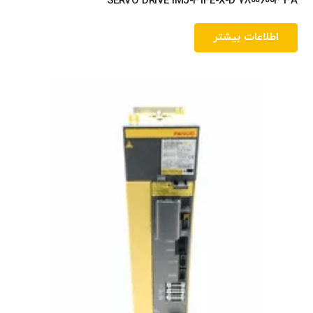
SERVO DRIVE IMJ-313E-X-D 78006003 3A
اطلاعات بیشتر