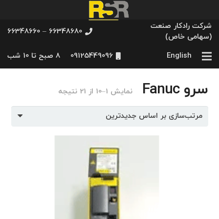
شرکت رادکار صنعت
66348680 – 66348660
(سهامی خاص)
English
09125449096
8 صبح تا 10 شب
سرو Fanuc
مرتب‌سازی
نمایش 1–10 از 21 نتیجه
بر
اساس
جدیدترین