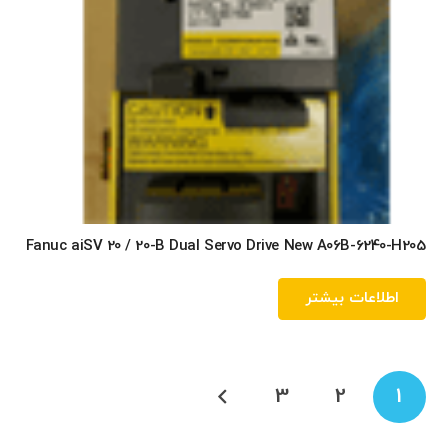
Fanuc aiSV 20 / 20-B Dual Servo Drive New A06B-6240-H205
اطلاعات بیشتر
راهبری
3
2
1
نوشته‌ها