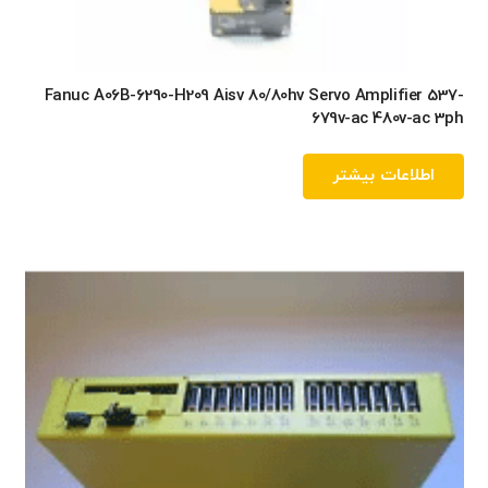
Fanuc A06B-6290-H209 Aisv 80/80hv Servo Amplifier 537-
679v-ac 480v-ac 3ph
اطلاعات بیشتر