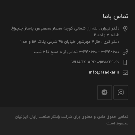
تماس باما
دفتر تهران : لاله زار شمالی کوچه معمار مخصوص پاساژ چلچراغ
طبقه 3 واحد 2
دفتر کرج : فاز 4 مهرشهر خیابان 411 شرقی پلاک 114 واحد 1
66348680 - 66348660 تماس از 8 صبح تا 6 شب
09125449096 WHATS APP
info@raadkar.ir
تمامی حقوق مادی و معنوی برای شرکت رادکار صنعت رایان ایرانیان
محفوظ است