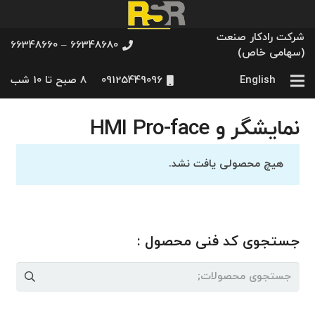
شرکت رادکار صنعت
66348680 – 66348660
(سهامی خاص)
English
09125449096
8 صبح تا 10 شب
نمایشگر و HMI Pro-face
هیچ محصولی یافت نشد.
جستجوی کد فنی محصول :
جستجو
برای: