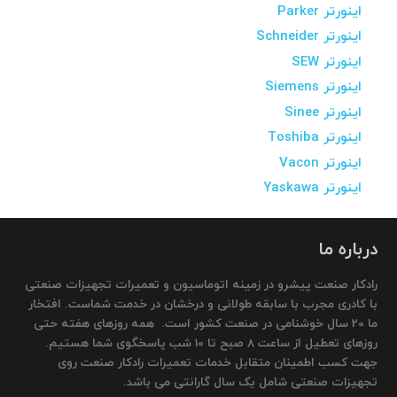
اینورتر Parker
اینورتر Schneider
اینورتر SEW
اینورتر Siemens
اینورتر Sinee
اینورتر Toshiba
اینورتر Vacon
اینورتر Yaskawa
درباره ما
رادکار صنعت پیشرو در زمینه اتوماسیون و تعمیرات تجهیزات صنعتی
با کادری مجرب با سابقه طولانی و درخشان در خدمت شماست. افتخار
ما 20 سال خوشنامی در صنعت کشور است. همه روزهای هفته حتی
روزهای تعطیل از ساعت 8 صبح تا 10 شب پاسخگوی شما هستیم.
جهت کسب اطمینان متقابل خدمات تعمیرات رادکار صنعت روی
تجهیزات صنعتی شامل یک سال گارانتی می باشد.