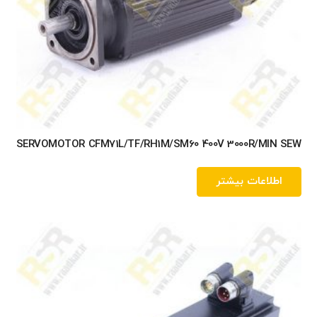
SERVOMOTOR CFM71L/TF/RH1M/SM60 400V 3000R/MIN SEW
اطلاعات بیشتر