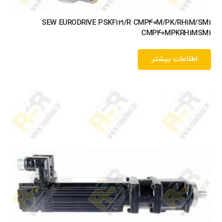
SEW EURODRIVE PSKF121/R CMP40M/PK/RH1M/SM1
CMP40MPKRH1MSM1
اطلاعات بیشتر