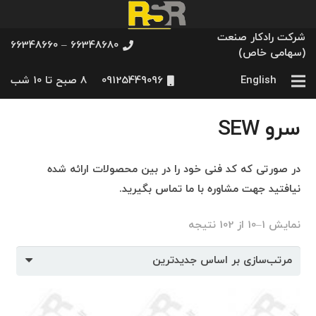
شرکت رادکار صنعت
66348680 – 66348660
(سهامی خاص)
English
09125449096
8 صبح تا 10 شب
سرو SEW
در صورتی که کد فنی خود را در بین محصولات ارائه شده
نیافتید جهت مشاوره با ما تماس بگیرید.
مرتب‌سازی
نمایش 1–10 از 102 نتیجه
بر
اساس
جدیدترین