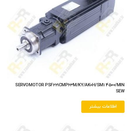
SERVOMOTOR PSF221CMP63M/KY/AK0H/SM1 4500/MIN
SEW
اطلاعات بیشتر