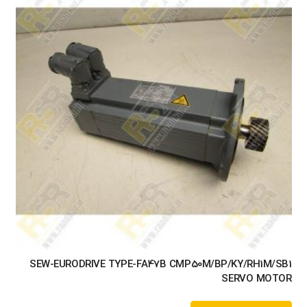
SEW-EURODRIVE TYPE-FA47B CMP50M/BP/KY/RH1M/SB1
SERVO MOTOR