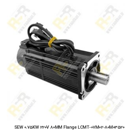
SEW 0.75KW 220V 80MM Flange LCMT-07M02-80M03520