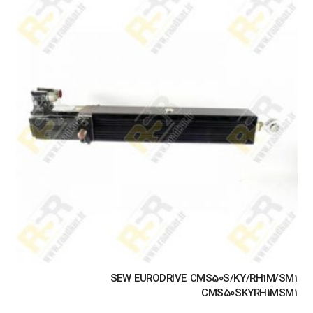
SEW EURODRIVE CMS50S/KY/RH1M/SM1
CMS50SKYRH1MSM1