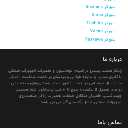
اینورتر Siemens
اینورتر Sinee
اینورتر Toshiba
اینورتر Vacon
اینورتر Yaskawa
درباره ما
رادکار صنعت پیشرو در زمینه اتوماسیون و تعمیرات تجهیزات صنعتی
با کادری مجرب با سابقه طولانی و درخشان در خدمت شماست. افتخار
ما 20 سال خوشنامی در صنعت کشور است. همه روزهای هفته حتی
روزهای تعطیل از ساعت 8 صبح تا 10 شب پاسخگوی شما هستیم.
جهت کسب اطمینان متقابل خدمات تعمیرات رادکار صنعت روی
تجهیزات صنعتی شامل یک سال گارانتی می باشد.
تماس باما