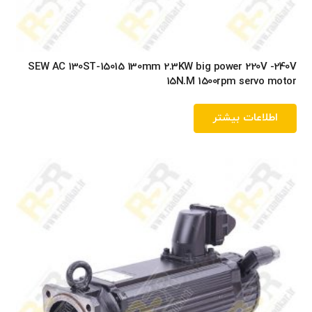
SEW AC 130ST-15015 130mm 2.3KW big power 220V -240V
15N.M 1500rpm servo motor
اطلاعات بیشتر