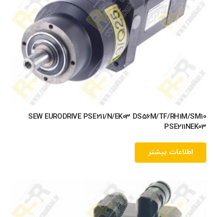
SEW EURODRIVE PSE211/N/EK03 DS56M/TF/RH1M/SM10
PSE211NEK03
اطلاعات بیشتر