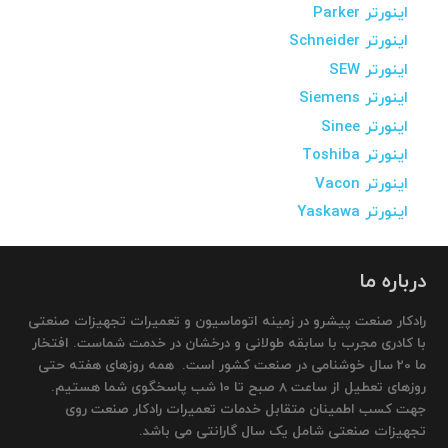
اینورتر Parker
اینورتر Schneider
اینورتر SEW
اینورتر Siemens
اینورتر Sinee
اینورتر Toshiba
اینورتر Vacon
اینورتر Yaskawa
درباره ما
رادکار صنعت پیشرو در زمینه اتوماسیون و تعمیرات تجهیزات صنعتی
با کادری مجرب با سابقه طولانی و درخشان در خدمت شماست. افتخار
ما 20 سال خوشنامی در صنعت کشور است. همه روزهای هفته حتی
روزهای تعطیل از ساعت 8 صبح تا 10 شب پاسخگوی شما هستیم.
جهت کسب اطمینان متقابل خدمات تعمیرات رادکار صنعت روی
تجهیزات صنعتی شامل یک سال گارانتی می باشد.