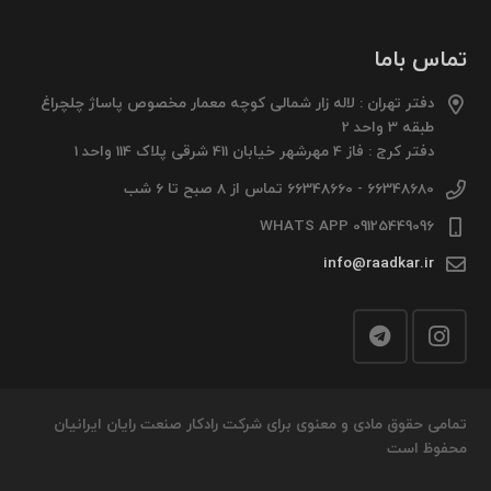
تماس باما
دفتر تهران : لاله زار شمالی کوچه معمار مخصوص پاساژ چلچراغ
طبقه 3 واحد 2
دفتر کرج : فاز 4 مهرشهر خیابان 411 شرقی پلاک 114 واحد 1
66348680 - 66348660 تماس از 8 صبح تا 6 شب
09125449096 WHATS APP
info@raadkar.ir
تمامی حقوق مادی و معنوی برای شرکت رادکار صنعت رایان ایرانیان
محفوظ است