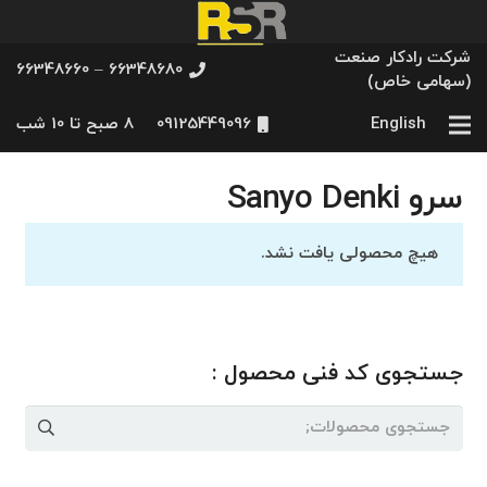
شرکت رادکار صنعت
66348680 – 66348660
(سهامی خاص)
English
09125449096
8 صبح تا 10 شب
سرو Sanyo Denki
هیچ محصولی یافت نشد.
جستجوی کد فنی محصول :
جستجو
برای: