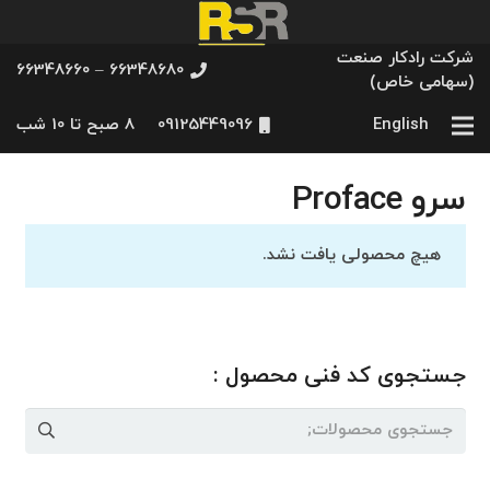
شرکت رادکار صنعت
66348680 – 66348660
(سهامی خاص)
English
09125449096
8 صبح تا 10 شب
سرو Proface
هیچ محصولی یافت نشد.
جستجوی کد فنی محصول :
جستجو
برای: