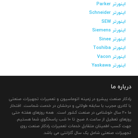
اینورتر Parker
اینورتر Schneider
اینورتر SEW
اینورتر Siemens
اینورتر Sinee
اینورتر Toshiba
اینورتر Vacon
اینورتر Yaskawa
درباره ما
رادکار صنعت پیشرو در زمینه اتوماسیون و تعمیرات تجهیزات صنعتی
با کادری مجرب با سابقه طولانی و درخشان در خدمت شماست. افتخار
ما 20 سال خوشنامی در صنعت کشور است. همه روزهای هفته حتی
روزهای تعطیل از ساعت 8 صبح تا 10 شب پاسخگوی شما هستیم.
جهت کسب اطمینان متقابل خدمات تعمیرات رادکار صنعت روی
تجهیزات صنعتی شامل یک سال گارانتی می باشد.