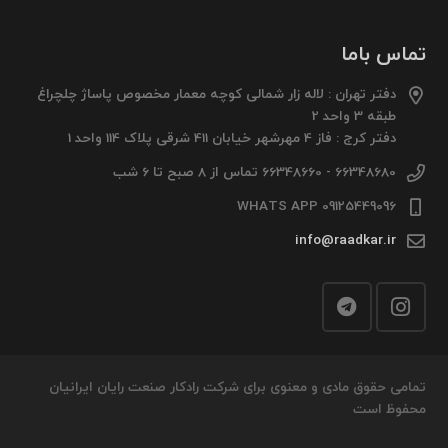
تماس باما
دفتر تهران : لاله زار شمالی کوچه معمار مخصوص پاساژ چلچراغ
طبقه 3 واحد 2
دفتر کرج : فاز 4 مهرشهر خیابان 411 شرقی پلاک 114 واحد 1
66348680 - 66348660 تماس از 8 صبح تا 6 شب
09125449096 WHATS APP
info@raadkar.ir
تمامی حقوق مادی و معنوی برای شرکت رادکار صنعت رایان ایرانیان
محفوظ است