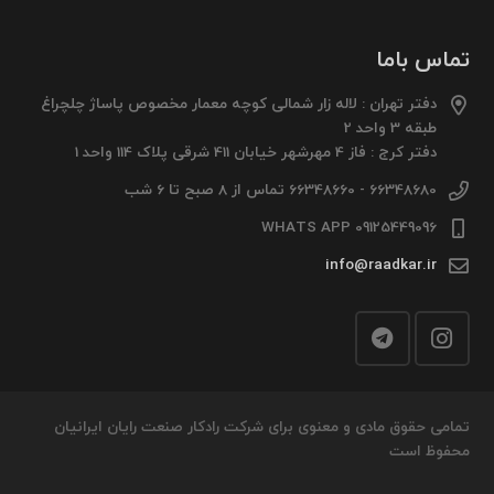
تماس باما
دفتر تهران : لاله زار شمالی کوچه معمار مخصوص پاساژ چلچراغ
طبقه 3 واحد 2
دفتر کرج : فاز 4 مهرشهر خیابان 411 شرقی پلاک 114 واحد 1
66348680 - 66348660 تماس از 8 صبح تا 6 شب
09125449096 WHATS APP
info@raadkar.ir
تمامی حقوق مادی و معنوی برای شرکت رادکار صنعت رایان ایرانیان
محفوظ است