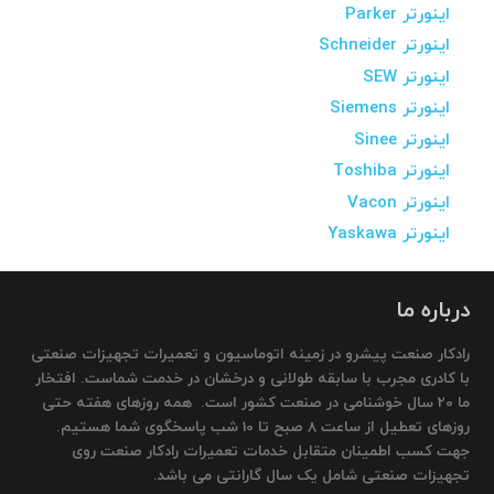
اینورتر Parker
اینورتر Schneider
اینورتر SEW
اینورتر Siemens
اینورتر Sinee
اینورتر Toshiba
اینورتر Vacon
اینورتر Yaskawa
درباره ما
رادکار صنعت پیشرو در زمینه اتوماسیون و تعمیرات تجهیزات صنعتی
با کادری مجرب با سابقه طولانی و درخشان در خدمت شماست. افتخار
ما 20 سال خوشنامی در صنعت کشور است. همه روزهای هفته حتی
روزهای تعطیل از ساعت 8 صبح تا 10 شب پاسخگوی شما هستیم.
جهت کسب اطمینان متقابل خدمات تعمیرات رادکار صنعت روی
تجهیزات صنعتی شامل یک سال گارانتی می باشد.