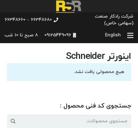
شرکت رادکار صنعت
66348680 – 66348660
(سهامی خاص)
English
09125449096
8 صبح تا 10 شب
اینورتر Schneider
هیچ محصولی یافت نشد.
جستجوی کد فنی محصول :
جستجو
برای: