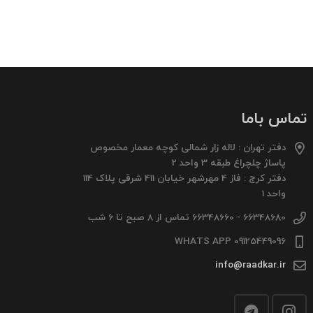
تماس باما
دفتر تهران : لاله زار شمالی کوچه معمار مخصوص
پاساژ چلچراغ طبقه 3 واحد 2
دفتر کرج : فاز 4 مهرشهر خیابان 411 شرقی پلاک 114
واحد 1
66348680 - 66348660 تماس از 8 صبح تا 6 شب
09125449096 WHATS APP
info@raadkar.ir