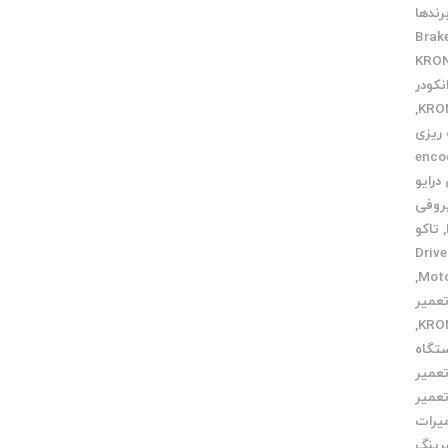
رندها
Brak
نکودر
,
 ریزی
 دهی encoder
درایو
روفی
,
تاکو
تعمیر Drive
,
عمیر
,
تگاه
عمیر
عمیر
یرات
رینگ