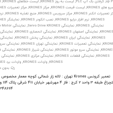
up 
,
گرفتن بک آپ PLC
,
لیست به روز KRONES
,
لیست خطاهای KRONES
,
ل
و های KRONES
,
لیست قیمت KRONES
,
مرکز KRONES
,
مرکز تعمیرات KRONES
 تعمیرات انکدر KRONES
,
مرکز سرویس KRONES
,
منبع تغذیه KRONES
,
نرم
KRONES
,
نرم افزار درایو KRONES
,
نصب انکودر KRONES
,
نمایشگر KRONES
نمایندگی KRONES
,
نمایندگی Servo Drive KRONES
,
نمایندگی tor
KRONE
,
نمایندگی اصفهان KRONES
,
نمایندگی انحصاری KRONES
,
نمایندگی 
KRONES
,
نمایندگی ایران KRONES
,
نمایندگی پخش KRONES
,
نمایندگی 
KRON
,
نمایندگی تعمیرات KRONES
,
نمایندگی تهران KRONES
,
نمایندگی سرو 
KRONE
,
نمایندگی سرو موتور KRONES
,
نمایندگی شیراز KRONES
,
نمایندگی 
KRONES
,
نمایندگی قطعات KRONES
,
نمایندگی مرکزی KRONES
,
نمایندگی 
KRONES
,
واردات KRONES
,
واردات برد KRONES
بدون د
تعمیر کرونس Krones تهران : لاله زار شمالی کوچه معمار مخصوص
348664…