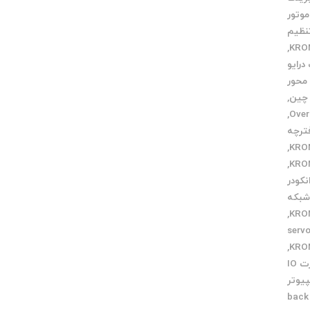
وتور
نظیم
,
درایو
محور
,
,
ترچه
,
,
کودر
بکه
,
طعات servo
,
کارت IO
پیوتر
گرفتن back