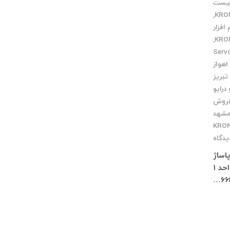
یست
,
 افزار
,
Servo Mo
اهواز
تبریز
درایو
فروش
مشهد
یدگاه
 پاساژ
چلچراغ طبقه 3 واحد 2 کرج : فاز 4 مهرشهر خیابان 411 شرقی پلاک 114 واحد 1
66