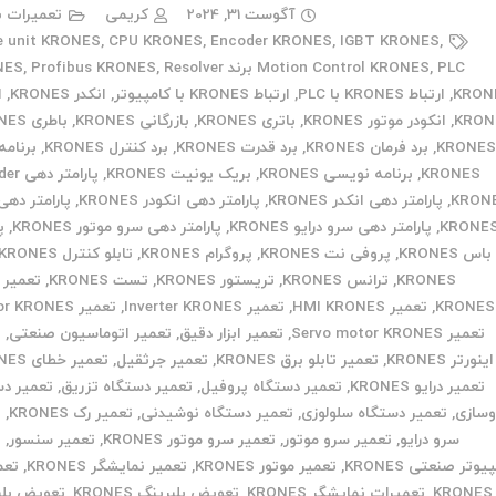
آگوست 31, 2024
کریمی
تعمیرات ب
e unit KRONES
,
CPU KRONES
,
Encoder KRONES
,
IGBT KRONES
,
PLC برند KRONES
,
Motion Control KRONES
Resolver
,
Profibus KRONES
,
KRON
,
ارتباط KRONES با PLC
,
ارتباط KRONES با کامپیوتر
,
انکدر KRONES
,
ا
KRON
,
انکودر موتور KRONES
,
باتری KRONES
,
بازرگانی KRONES
,
باطری KRONES
,
برد فرمان KRONES
,
برد قدرت KRONES
,
برد کنترل KRONES
,
برنامه
KRONES
,
برنامه نویسی KRONES
,
بریک یونیت KRONES
,
پارامتر
KRON
,
پارامتر دهی انکدر KRONES
,
پارامتر دهی انکودر KRONES
,
پارامتر دهی 
KRONE
,
پارامتر دهی سرو درایو KRONES
,
پارامتر دهی سرو موتور KRONES
,
پ
باس KRONES
,
پروفی نت KRONES
,
پروگرام KRONES
,
تابلو کنترل KRONES
KRONES
,
ترانس KRONES
,
تریستور KRONES
,
تست KRONES
,
KRONES
,
تعمیر HMI KRONES
,
تعمیر Inverter KRONES
,
تعمیر Motor KRONES
تعمیر Servo motor KRONES
,
تعمیر ابزار دقیق
,
تعمیر اتوماسیون صنعتی
,
ت
اینورتر KRONES
,
تعمیر تابلو برق KRONES
,
تعمیر جرثقیل
,
تعمیر خطای KRONES
تعمیر درایو KRONES
,
تعمیر دستگاه پروفیل
,
تعمیر دستگاه تزریق
,
تعمیر دس
وسازی
,
تعمیر دستگاه سلولوزی
,
تعمیر دستگاه نوشیدنی
,
تعمیر رک KRONES
,
ت
سرو درایو
,
تعمیر سرو موتور
,
تعمیر سرو موتور KRONES
,
تعمیر سنسور
,
ت
یوتر صنعتی KRONES
,
تعمیر موتور KRONES
,
تعمیر نمایشگر KRONES
,
تعم
K
,
تعمیرات نمایشگر KRONES
,
تعویض بلبرینگ KRONES
,
تعویض بلب