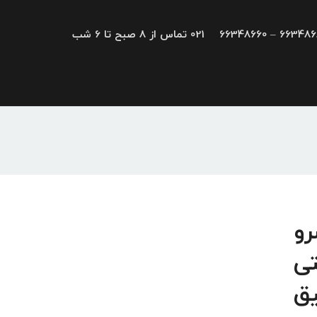
66348680 – 663
021 تماس از 8 صبح تا 6 شب
، سرو
عتی
یق