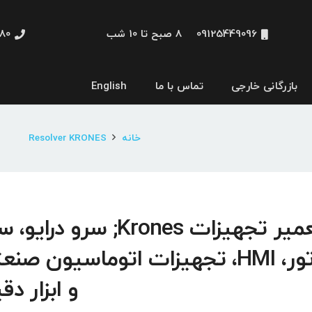
09125449096
8 صبح تا 10 شب
48660
بازرگانی خارجی
تماس با ما
English
نمایشگر و HMI
خانه
Resolver KRONES
تعمیر تجهیزات Krones; سرو درایو
موتور، HMI، تجهیزات اتوماسیون صن
و ابزار دق