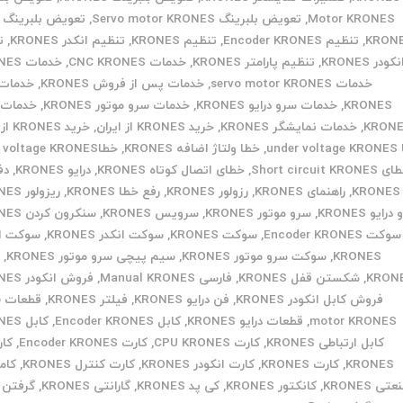
Motor KRONES
,
تعویض بلبرینگ Servo motor KRONES
,
تعویض بلبرینگ م
KRON
,
تنظیم Encoder KRONES
,
تنظیم KRONES
,
تنظیم انکدر KRONES
,
ت
نکودر KRONES
,
تنظیم پارامتر KRONES
,
خدمات CNC KRONES
,
خدمات KRONES
خدمات servo motor KRONES
,
خدمات پس از فروش KRONES
,
خدمات 
KRONES
,
خدمات سرو درایو KRONES
,
خدمات سرو موتور KRONES
,
خدمات 
KRON
,
خدمات نمایشگر KRONES
,
خرید KRONES از ایران
,
خرید KRONES از چین
under
,
خطا ولتاژ اضافه KRONES
,
خطاOver voltage KRONES
Short circuit KRONE
,
خطای اتصال کوتاه KRONES
,
درایو KRONES
,
دف
KRONES
,
راهنمای KRONES
,
رزولور KRONES
,
رفع خطا KRONES
,
ریزولور KRONES
رایو KRONES
,
سرو موتور KRONES
,
سرویس KRONES
,
سنکرون کردن KRONES
سوکت Encoder KRONES
,
سوکت KRONES
,
سوکت انکدر KRONES
,
سوکت ان
KRONES
,
سوکت سرو موتور KRONES
,
سیم پیچی سرو موتور KRONES
,
ش
KRON
,
شکستن قفل KRONES
,
فارسی Manual KRONES
,
فروش انکودر KRONES
فروش کابل انکودر KRONES
,
فن درایو KRONES
,
فیلتر KRONES
,
ق
motor KRONES
,
قطعات درایو KRONES
,
کابل Encoder KRONES
,
کابل KRONES
کابل ارتباطی KRONES
,
کارت CPU KRONES
,
کارت Encoder KRONES
,
KRONES
,
کارت KRONES
,
کارت انکودر KRONES
,
کارت کنترل KRONES
,
کام
تی KRONES
,
کانکتور KRONES
,
کی پد KRONES
,
گارانتی KRONES
,