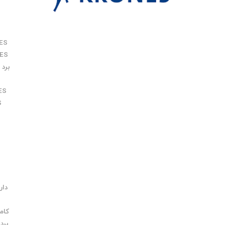
ES
ES
برد KRONES
ES
S
دار
کامپ
برد RONES