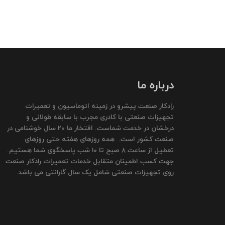
درباره ما
رادکار صنعت پیشرو در زمینه اتوماسیون و تعمیرات
تجهیزات صنعتی با کادری مجرب با سابقه طولانی و
درخشان در خدمت شماست. افتخار ما 20 سال خوشنامی در
صنعت کشور است. همه روزهای هفته حتی روزهای
تعطیل از ساعت 8 صبح تا 10 شب پاسخگوی شما هستیم.
جهت کسب اطمینان متقابل خدمات تعمیرات رادکار صنعت
روی تجهیزات صنعتی شامل یک سال گارانتی می باشد.