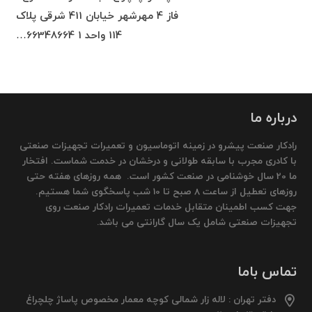
فاز 4 مهرشهر خیابان 411 شرقی پلاک
114 واحد 1 66348664…
درباره ما
رادکار صنعت پیشرو در زمینه اتوماسیون و تعمیرات تجهیزات صنعتی
با کادری مجرب با سابقه طولانی و درخشان در خدمت شماست. افتخار
ما 20 سال خوشنامی در صنعت کشور است. همه روزهای هفته حتی
روزهای تعطیل از ساعت 8 صبح تا 10 شب پاسخگوی شما هستیم.
جهت کسب اطمینان متقابل خدمات تعمیرات رادکار صنعت روی
تجهیزات صنعتی شامل یک سال گارانتی می باشد.
تماس باما
دفتر تهران : لاله زار شمالی کوچه معمار مخصوص پاساژ چلچراغ