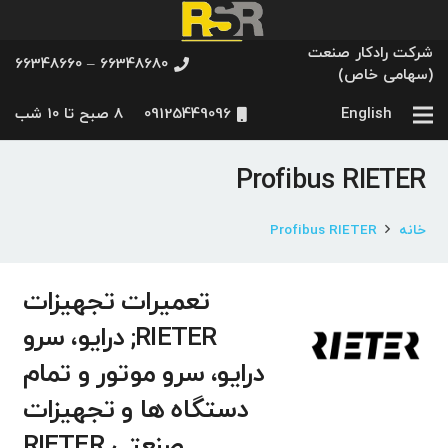
شرکت رادکار صنعت
66348680 – 66348660
(سهامی خاص)
English
09125449096
8 صبح تا 10 شب
Profibus RIETER
خانه
Profibus RIETER
تعمیرات تجهیزات
RIETER; درایو، سرو
درایو، سرو موتور و تمام
دستگاه ها و تجهیزات
صنعتی RIETER