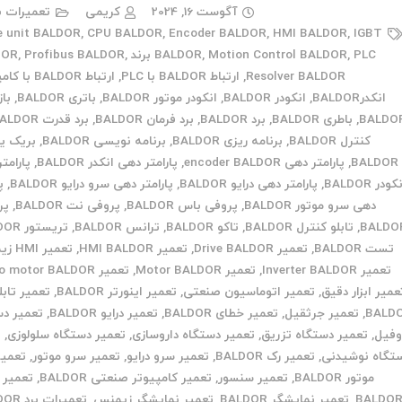
آگوست 16, 2024
کریمی
تعمیرات ب
e unit BALDOR
,
CPU BALDOR
,
Encoder BALDOR
,
HMI BALDOR
,
IGBT
PLC برند BALDOR
,
Motion Control BALDOR
,
BALDOR
,
Profibus BALDOR
,
Resolver BALDOR
,
ارتباط BALDOR با PLC
,
ارتباط BALDOR با کامپیوتر
انکدرBALDOR
,
انکودر BALDOR
,
انکودر موتور BALDOR
,
باتری BALDOR
,
باز
BALDO
,
باطری BALDOR
,
برد BALDOR
,
برد فرمان BALDOR
,
برد قدرت BALDOR
کنترل BALDOR
,
برنامه ریزی BALDOR
,
برنامه نویسی BALDOR
,
بریک ی
BALDOR
,
پارامتر دهی encoder BALDOR
,
پارامتر دهی انکدر BALDOR
,
پارامت
کودر BALDOR
,
پارامتر دهی درایو BALDOR
,
پارامتر دهی سرو درایو BALDOR
,
پ
دهی سرو موتور BALDOR
,
پروفی باس BALDOR
,
پروفی نت BALDOR
,
پر
BALDO
,
تابلو کنترل BALDOR
,
تاکو BALDOR
,
ترانس BALDOR
,
تریستور BALDOR
تست BALDOR
,
تعمیر Drive BALDOR
,
تعمیر HMI BALDOR
,
تعمیر HMI زیمنس
تعمیر Inverter BALDOR
,
تعمیر Motor BALDOR
,
تعمیر Servo motor BALDOR
عمیر ابزار دقیق
,
تعمیر اتوماسیون صنعتی
,
تعمیر اینورتر BALDOR
,
تعمیر تابل
BALD
,
تعمیر جرثقیل
,
تعمیر خطای BALDOR
,
تعمیر درایو BALDOR
,
تعمیر دس
وفیل
,
تعمیر دستگاه تزریق
,
تعمیر دستگاه داروسازی
,
تعمیر دستگاه سلولوزی
,
ت
تگاه نوشیدنی
,
تعمیر رک BALDOR
,
تعمیر سرو درایو
,
تعمیر سرو موتور
,
تعمیر
موتور BALDOR
,
تعمیر سنسور
,
تعمیر کامپیوتر صنعتی BALDOR
,
تعمیر 
BALDO
,
تعمیر نمایشگر BALDOR
,
تعمیر نمایشگر زیمنس
,
تعمیرات برد BALDOR