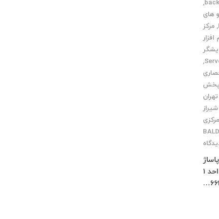
,
 های
,
مرکز
 افزار
یشگر
,
صاری
 پخش
تهران
شیراز
مرکزی
یدگاه
 پاساژ
چلچراغ طبقه 3 واحد 2 کرج : فاز 4 مهرشهر خیابان 411 شرقی پلاک 114 واحد 1
66