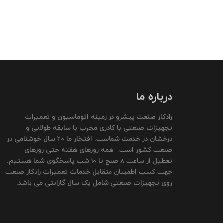
درباره ما
رادکار صنعت پیشرو در زمینه اتوماسیون و تعمیرات
تجهیزات صنعتی با کادری مجرب با سابقه طولانی و
درخشان در خدمت شماست. افتخار ما 20 سال خوشنامی در
صنعت کشور است. همه روزهای هفته حتی روزهای
تعطیل از ساعت 8 صبح تا 10 شب پاسخگوی شما هستیم.
جهت کسب اطمینان متقابل خدمات تعمیرات رادکار صنعت
روی تجهیزات صنعتی شامل یک سال گارانتی می باشد.