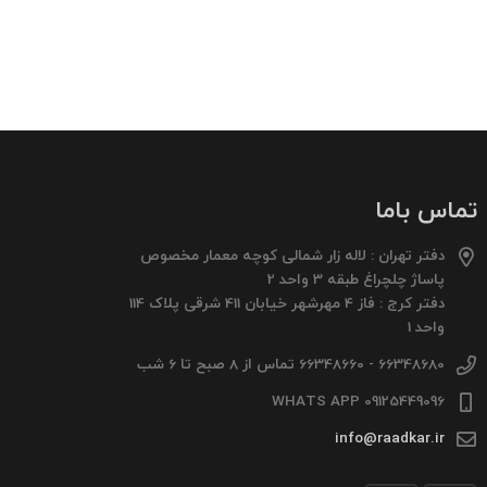
تماس باما
دفتر تهران : لاله زار شمالی کوچه معمار مخصوص
پاساژ چلچراغ طبقه 3 واحد 2
دفتر کرج : فاز 4 مهرشهر خیابان 411 شرقی پلاک 114
واحد 1
66348680 - 66348660 تماس از 8 صبح تا 6 شب
09125449096 WHATS APP
info@raadkar.ir