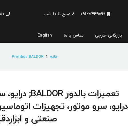
09125449096
8 صبح تا 10 شب
48660
بازرگانی خارجی
تماس با ما
English
نمایشگر و HMI
خانه
Profibus BALDOR
تعمیرات بالدور BALDOR; درا
درایو، سرو موتور، تجهیزات اتوماسی
صنعتی و ابزاردق