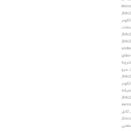
ض بلبرینگ Motor
,
نکودر
مات
,
,
طا under
خطای
ترچه
,
سرو
,
کودر
بکه
,
servo m
کابل
,
نعتی