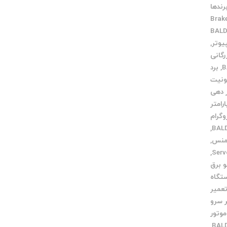
رندها
Brak
,
رگانی
,
برد
ونیت
ر دهی
ارامتر
وگرام
,
,
,
و برق
تگاه
عمیر
 سرو
موتور
,