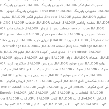
تعمیرات نمایشگر BALDOR
,
تعویض بلبرینگ BALDOR
,
تعوی
BALDO
,
تعویض بلبرینگ Servo motor BALDOR
,
تعویض بلبرینگ موتور BALDOR
تنظیم BALDOR
,
تنظیم Encoder BALDOR
,
تنظیم انکدر BALDOR
,
تنظیم ا
BALDO
,
تنظیم پارامتر BALDOR
,
خدمات BALDOR
,
خدمات CNC BALDOR
,
خد
servo motor BALDOR
,
خدمات پس از فروش BALDOR
,
خدمات درایو BALDOR
خدمات سرو درایو BALDOR
,
خدمات سرو موتور BALDOR
,
خدمات محور BALDOR
ات نمایشگر BALDOR
,
خرید BALDOR از ایران
,
خرید BALDOR از چین
,
خ
voltage BALDOR
,
خطا ولتاژ اضافه BALDOR
,
خطاOver voltage BALDOR
,
Short circuit BALDOR
,
خطای اتصال کوتاه BALDOR
,
درایو BALDOR
,
دف
BAL
,
راهنمای BALDOR
,
رزولور BALDOR
,
رفع خطا BALDOR
,
ریزولور BALDOR
درایو BALDOR
,
سرو موتور BALDOR
,
سرویس BALDOR
,
سنکرون کردن BALDOR
سوکت BALDOR
,
سوکت Encoder BALDOR
,
سوکت انکدر BALDOR
,
سوکت ان
BALDOR
,
سوکت سرو موتور BALDOR
,
سیم پیچی سرو موتور BALDOR
,
ش
BALD
,
شکستن قفل BALDOR
,
فارسی Manual BALDOR
,
فروش انکودر BALDOR
 کابل انکودر BALDOR
,
فن درایو BALDOR
,
فیلتر BALDOR
,
قطعات otor
BALDOR
,
قطعات درایو BALDOR
,
کابل BALDOR
,
کابل Encoder BALDOR
,
ارتباطی BALDOR
,
کارت BALDOR
,
کارت CPU BALDOR
,
کارت Encoder BALDOR
کارت IO BALDOR
,
کارت انکودر BALDOR
,
کارت کنترل BALDOR
,
کامپیوتر ص