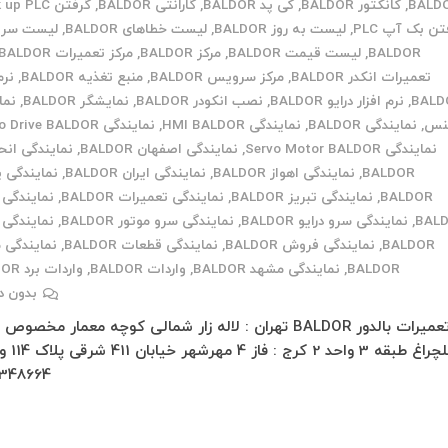
BALD
,
کانکتور BALDOR
,
کی پد BALDOR
,
گارانتی BALDOR
,
گرفتن back up PLC
تن بک آپ PLC
,
لیست به روز BALDOR
,
لیست خطاهای BALDOR
,
لیست سرو
BALDOR
,
لیست قیمت BALDOR
,
مرکز BALDOR
,
مرکز تعمیرات BALDOR
تعمیرات انکدر BALDOR
,
مرکز سرویس BALDOR
,
منبع تغذیه BALDOR
,
نرم
BALD
,
نرم افزار درایو BALDOR
,
نصب انکودر BALDOR
,
نمایشگر BALDOR
,
نما
نس
,
نمایندگی BALDOR
,
نمایندگی HMI BALDOR
,
نمایندگی Servo Drive BALDOR
نمایندگی Servo Motor BALDOR
,
نمایندگی اصفهان BALDOR
,
نمایندگی انح
BALDOR
,
نمایندگی اهواز BALDOR
,
نمایندگی ایران BALDOR
,
نمایندگی
BALDOR
,
نمایندگی تبریز BALDOR
,
نمایندگی تعمیرات BALDOR
,
نمایندگی 
BAL
,
نمایندگی سرو درایو BALDOR
,
نمایندگی سرو موتور BALDOR
,
نمایندگی 
BALDOR
,
نمایندگی فروش BALDOR
,
نمایندگی قطعات BALDOR
,
نمایندگی 
BALDOR
,
نمایندگی مشهد BALDOR
,
واردات BALDOR
,
واردات برد BALDOR
بدون د
تعمیرات بالدور BALDOR تهران : لاله زار شمالی کوچه معمار مخصوص
348664…