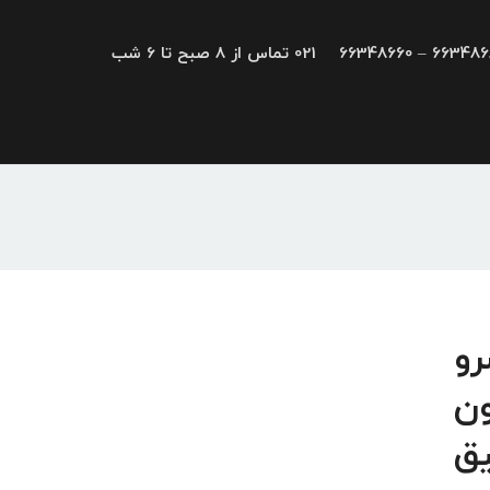
66348680 – 663
021 تماس از 8 صبح تا 6 شب
یو، سرو
ون
یق