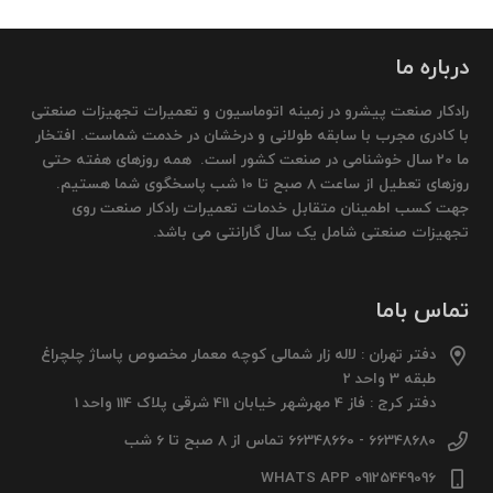
درباره ما
رادکار صنعت پیشرو در زمینه اتوماسیون و تعمیرات تجهیزات صنعتی
با کادری مجرب با سابقه طولانی و درخشان در خدمت شماست. افتخار
ما 20 سال خوشنامی در صنعت کشور است. همه روزهای هفته حتی
روزهای تعطیل از ساعت 8 صبح تا 10 شب پاسخگوی شما هستیم.
جهت کسب اطمینان متقابل خدمات تعمیرات رادکار صنعت روی
تجهیزات صنعتی شامل یک سال گارانتی می باشد.
تماس باما
دفتر تهران : لاله زار شمالی کوچه معمار مخصوص پاساژ چلچراغ
طبقه 3 واحد 2
دفتر کرج : فاز 4 مهرشهر خیابان 411 شرقی پلاک 114 واحد 1
66348680 - 66348660 تماس از 8 صبح تا 6 شب
09125449096 WHATS APP