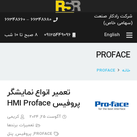
شرکت رادکار صنعت
66348680 – 66348660
(سهامی خاص)
English
09125449096
8 صبح تا 10 شب
PROFACE
خانه
PROFACE
تعمیر انواع نمایشگر
پروفیس HMI Proface
آگوست 25, 2024
کریمی
تعمیرات برندها
PROFACE
,
پروفیس
,
پنل