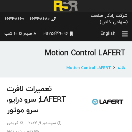
شرکت رادکار صنعت
66348680 – 66348660
(سهامی خاص)
English
09125449096
8 صبح تا 10 شب
Motion Control LAFERT
خانه
Motion Control LAFERT
تعمیرات لافرت
LAFERT; سرو درایو،
سرو موتور
سپتامبر 9, 2024
کریمی
تعمیرات برندها