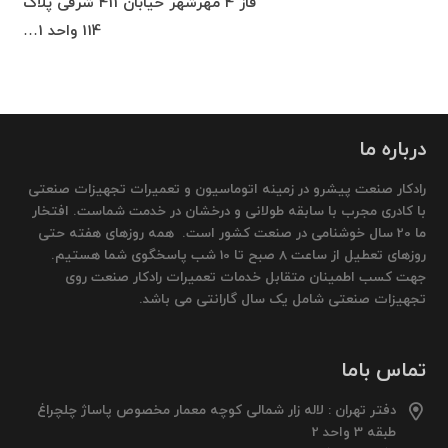
فاز 4 مهرشهر خیابان 411 شرقی پلاک
114 واحد 1…
درباره ما
رادکار صنعت پیشرو در زمینه اتوماسیون و تعمیرات تجهیزات صنعتی
با کادری مجرب با سابقه طولانی و درخشان در خدمت شماست. افتخار
ما 20 سال خوشنامی در صنعت کشور است. همه روزهای هفته حتی
روزهای تعطیل از ساعت 8 صبح تا 10 شب پاسخگوی شما هستیم.
جهت کسب اطمینان متقابل خدمات تعمیرات رادکار صنعت روی
تجهیزات صنعتی شامل یک سال گارانتی می باشد.
تماس باما
دفتر تهران : لاله زار شمالی کوچه معمار مخصوص پاساژ چلچراغ
طبقه 3 واحد 2