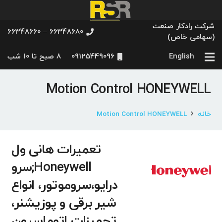
شرکت رادکار صنعت
66348680 – 66348660
(سهامی خاص)
English
09125449096
8 صبح تا 10 شب
Motion Control HONEYWELL
خانه
Motion Control HONEYWELL
تعمیرات هانی ول
Honeywell;سرو
درایو،سروموتور، انواع
شیر برقی و پوزیشنر،
تجهیزات اتوماسیون