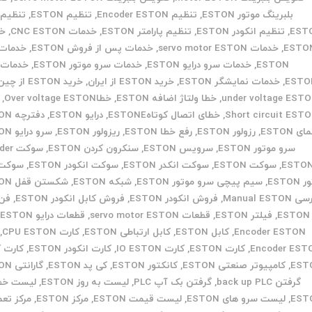
بلبرینگ موتور ESTON
,
تنظیم Encoder ESTON
,
تنظیم ESTON
,
تنظیم 
EST
,
تنظیم انکودر ESTON
,
تنظیم پارامتر ESTON
,
خدمات CNC ESTON
,
خد
ESTO
,
خدمات servo motor ESTON
,
خدمات پس از فروش ESTON
,
خدمات 
ESTON
,
خدمات سرو درایو ESTON
,
خدمات سرو موتور ESTON
,
خدمات 
ESTO
,
خدمات نمایشگر ESTON
,
خرید ESTON از ایران
,
خرید ESTON از چین
under voltage EST
,
خطا ولتاژ اضافه ESTON
,
خطاOver voltage ESTON
,
Short circuit EST
,
خطای اتصال کوتاهESTONE
,
درایو ESTON
,
دفترچه ESTON
ی ESTON
,
رزولور ESTON
,
رفع خطا ESTON
,
ریزولور ESTON
,
سرو درایو ESTON
سرو موتور ESTON
,
سرویس ESTON
,
سنکرون کردن ESTON
,
سوکت 
ESTO
,
سوکت ESTON
,
سوکت انکدر ESTON
,
سوکت انکودر ESTON
,
سوکت 
ESTON
,
سیم پیچی سرو موتور ESTON
,
شبکه ESTON
,
شکستن قفل ESTON
Manual ESTON
,
فروش انکودر ESTON
,
فروش کابل انکودر ESTON
,
فن 
ESTON
,
فیلتر ESTON
,
قطعات servo motor ESTON
,
قطعات درایو ESTON
,
Encoder ESTON
,
کابل ESTON
,
کابل ارتباطی ESTON
,
کارت CPU ESTON
,
Encoder EST
,
کارت ESTON
,
کارت IO ESTON
,
کارت انکودر ESTON
,
کارت ک
EST
,
کامپیوتر صنعتی ESTON
,
کانکتور ESTON
,
کی پد ESTON
,
گارانتی ESTON
گرفتن back up PLC
,
گرفتن بک آپ PLC
,
لیست به روز ESTON
,
لیست خط
EST
,
لیست سرو های ESTON
,
لیست قیمت ESTON
,
مرکز ESTON
,
مرکز تع