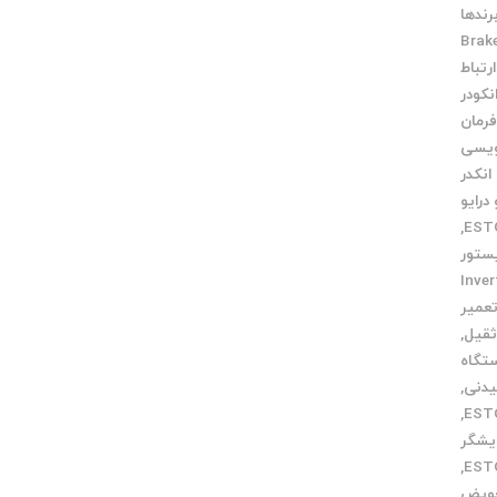
رندها
Brak
رتباط
نکودر
فرمان
ویسی
انکدر
درایو
,
ستور
 Inverter
عمیر
ثقیل
,
تگاه
یدنی
,
,
یشگر
,
ویض