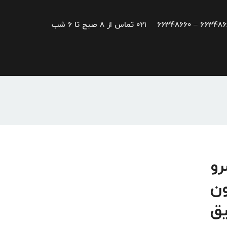
66348680 – 663
021 تماس از 8 صبح تا 6 شب
یو، سرو
ون
یق