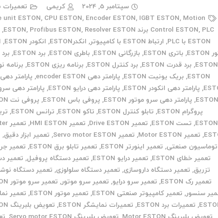
سپتامبر 5, 2024
کریمی
تعمیرات ب
e unit ESTON
,
CPU ESTON
,
Encoder ESTON
,
IGBT ESTON
,
Motion
PLC برند ESTON
,
Control ESTON
Resolver ESTON
,
Profibus ESTON
,
,
ا
ESTON با PLC
,
ارتباط ESTON با کامپیوتر
,
انکدرESTON
,
انکودر ESTON
,
ا
ESTON
,
باتری ESTON
,
بازرگانی ESTON
,
باطری ESTON
,
برد ESTON
,
برد 
ESTO
,
برد قدرت ESTON
,
برد کنترل ESTON
,
برنامه ریزی ESTON
,
برنامه ن
ESTON
,
بریک یونیت ESTON
,
پارامتر دهی encoder ESTON
,
پارامتر دهی 
EST
,
پارامتر دهی انکودر ESTON
,
پارامتر دهی درایو ESTON
,
پارامتر دهی سرو 
ESTO
,
پارامتر دهی سرو موتور ESTON
,
پروفی باس ESTON
,
پروفی نت ESTON
پروگرام ESTON
,
تابلو کنترل ESTON
,
تاکو ESTON
,
ترانس ESTON
,
تری
ESTO
,
تست ESTON
,
تعمیر Drive ESTON
,
تعمیر HMI ESTON
,
تعمیر
EST
,
تعمیر Motor ESTON
,
تعمیر Servo motor ESTON
,
تعمیر ابزار دقیق
,
ت
توماسیون صنعتی
,
تعمیر اینورتر ESTON
,
تعمیر تابلو برق ESTON
,
تعمیر جر
تعمیر خطای ESTON
,
تعمیر درایو ESTON
,
تعمیر دستگاه پروفیل
,
تعمیر دس
تزریق
,
تعمیر دستگاه داروسازی
,
تعمیر دستگاه سلولوزی
,
تعمیر دستگاه نوش
تعمیر رک ESTON
,
تعمیر سرو درایو
,
تعمیر سرو موتور
,
تعمیر سرو موتور ESTON
میر سنسور
,
تعمیر کامپیوتر صنعتی ESTON
,
تعمیر موتور ESTON
,
تعمیر نما
ESTO
,
تعمیرات برد ESTON
,
تعمیرات نمایشگر ESTON
,
تعویض بلبرینگ ESTON
تعویض بلبرینگ Motor ESTON
,
تعویض بلبرینگ Servo motor ESTON
,
تع