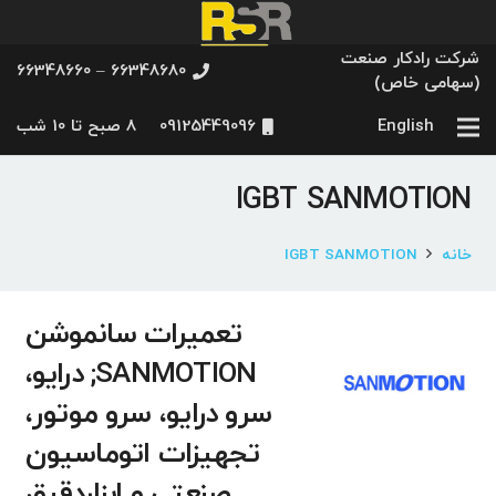
شرکت رادکار صنعت
66348680 – 66348660
(سهامی خاص)
English
09125449096
8 صبح تا 10 شب
IGBT SANMOTION
خانه
IGBT SANMOTION
تعمیرات سانموشن
SANMOTION; درایو،
سرو درایو، سرو موتور،
تجهیزات اتوماسیون
صنعتی و ابزاردقیق