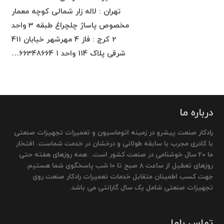
تهران : لاله زار شمالی کوچه معمار
مخصوص پاساژ چلچراغ طبقه 3 واحد
2 کرج : فاز 4 مهرشهر خیابان 411
شرقی پلاک 114 واحد 1 66348664…
درباره ما
رادکار صنعت پیشرو در زمینه اتوماسیون و تعمیرات تجهیزات صنعتی
با کادری مجرب با سابقه طولانی و درخشان در خدمت شماست. افتخار
ما 20 سال خوشنامی در صنعت کشور است. همه روزهای هفته حتی
روزهای تعطیل از ساعت 8 صبح تا 10 شب پاسخگوی شما هستیم.
جهت کسب اطمینان متقابل خدمات تعمیرات رادکار صنعت روی
تجهیزات صنعتی شامل یک سال گارانتی می باشد.
تماس باما