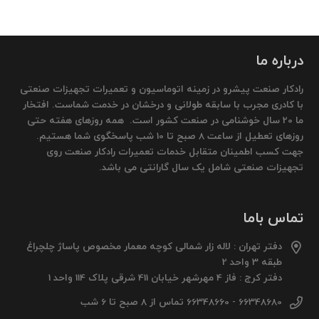
درباره ما
رادکار صنعت پیشرو در زمینه اتوماسیون و تعمیرات تجهیزات صنعتی
با کادری مجرب با سابقه طولانی و درخشان در خدمت شماست. افتخار
ما 20 سال خوشنامی در صنعت کشور است. همه روزهای هفته حتی
روزهای تعطیل از ساعت 8 صبح تا 10 شب پاسخگوی شما هستیم.
جهت کسب اطمینان متقابل خدمات تعمیرات رادکار صنعت روی
تجهیزات صنعتی شامل یک سال گارانتی می باشد.
تماس باما
دفتر تهران : لاله زار شمالی کوچه معمار مخصوص پاساژ چلچراغ
طبقه 3 واحد 2
دفتر کرج : فاز 4 مهرشهر خیابان 411 شرقی پلاک 114 واحد 1
66348680 - 66348660 تماس از 8 صبح تا 6 شب