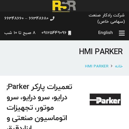
شرکت رادکار صنعت
66348680 – 66348660
(سهامی خاص)
English
09125449096
8 صبح تا 10 شب
HMI PARKER
خانه
HMI PARKER
تعمیرات پارکر Parker;
درایو، سرو درایو، سرو
موتور، تجهیزات
اتوماسیون صنعتی و
ابزاردقیق