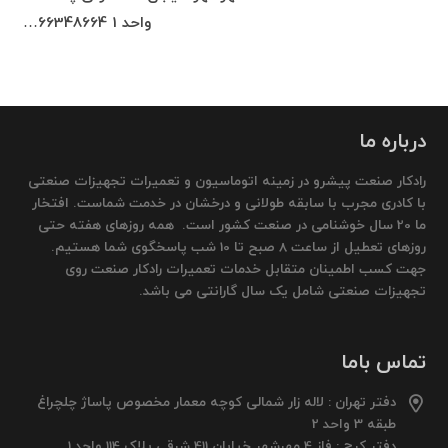
واحد 1 66348664…
درباره ما
رادکار صنعت پیشرو در زمینه اتوماسیون و تعمیرات تجهیزات صنعتی
با کادری مجرب با سابقه طولانی و درخشان در خدمت شماست. افتخار
ما 20 سال خوشنامی در صنعت کشور است. همه روزهای هفته حتی
روزهای تعطیل از ساعت 8 صبح تا 10 شب پاسخگوی شما هستیم.
جهت کسب اطمینان متقابل خدمات تعمیرات رادکار صنعت روی
تجهیزات صنعتی شامل یک سال گارانتی می باشد.
تماس باما
دفتر تهران : لاله زار شمالی کوچه معمار مخصوص پاساژ چلچراغ
طبقه 3 واحد 2
دفتر کرج : فاز 4 مهرشهر خیابان 411 شرقی پلاک 114 واحد 1