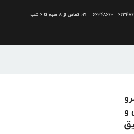
66348680 – 663
021 تماس از 8 صبح تا 6 شب
 سرو
 و
یق