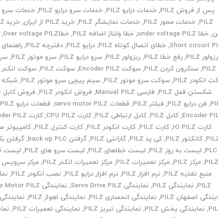
پس از فروش PILZ
,
خدمات درایو PILZ
,
خدمات سرو درایو PILZ
,
خدمات سرو م
PILZ
,
خدمات محور PILZ
,
خدمات نمایشگر PILZ
,
خرید PILZ از ایران
,
ن
,
خطا under voltage PILZ
,
خطا ولتاژ اضافه PILZ
,
خطاOver voltage PILZ
,
Short circuit P
,
خطای اتصال کوتاه PILZ
,
درایو PILZ
,
دفترچه PILZ
,
راهنمای PILZ
زولور PILZ
,
رفع خطا PILZ
,
ریزولور PILZ
,
سرو درایو PILZ
,
سرو موتور PILZ
,
سر
PILZ
,
سنکرون کردن PILZ
,
سوکت Encoder PILZ
,
سوکت PILZ
,
سوکت انکدر PILZ
 انکودر PILZ
,
سوکت سرو موتور PILZ
,
سیم پیچی سرو موتور PILZ
,
شبکه PILZ
شکستن قفل PILZ
,
فارسی Manual PILZ
,
فروش انکودر PILZ
,
فروش کابل ان
PI
,
فن درایو PILZ
,
فیلتر PILZ
,
قطعات servo motor PILZ
,
قطعات درایو PILZ
,
Encoder PI
,
کابل PILZ
,
کابل ارتباطی PILZ
,
کارت CPU PILZ
,
کارت Encoder PILZ
کارت IO PILZ
,
کارت PILZ
,
کارت انکودر PILZ
,
کارت کنترل PILZ
,
کامپیوتر ص
PIL
,
کانکتور PILZ
,
کی پد PILZ
,
گارانتی PILZ
,
گرفتن back up PLC
,
گرفتن ب
PLC
,
لیست به روز PILZ
,
لیست خطاهای PILZ
,
لیست سرو های PILZ
,
لیست ق
PIL
,
مرکز PILZ
,
مرکز تعمیرات PILZ
,
مرکز تعمیرات انکدر PILZ
,
مرکز سرویس PILZ
منبع تغذیه PILZ
,
نرم افزار PILZ
,
نرم افزار درایو PILZ
,
نصب انکودر PILZ
,
نما
PILZ
,
نمایندگی PILZ
,
نمایندگی Servo Drive PILZ
,
نمایندگی Servo Motor PILZ
یندگی اصفهان PILZ
,
نمایندگی انحصاری PILZ
,
نمایندگی اهواز PILZ
,
نمایندگی 
PI
,
نمایندگی پخش PILZ
,
نمایندگی تبریز PILZ
,
نمایندگی تعمیرات PILZ
,
نما