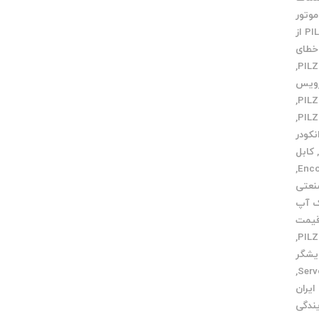
وتور
خرید PILZ از
خطای
,
ویس
,
,
کودر
کابل
,
نعتی
ک آپ
یمت
,
یشگر
,
ایران
یندگی