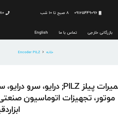
09125449096
8 صبح تا 10 شب
48660
بازرگانی خارجی
تماس با ما
English
نمایشگر و HMI
خانه
Encoder PILZ
تعمیرات پیلز PILZ; درایو، سرو درایو،
موتور، تجهیزات اتوماسیون صنعتی
ابزاردق