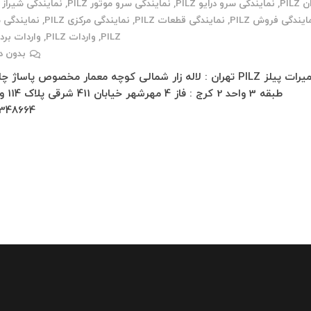
PILZ
,
نمایندگی سرو درایو PILZ
,
نمایندگی سرو موتور PILZ
,
نمایندگی شیراز PILZ
ایندگی فروش PILZ
,
نمایندگی قطعات PILZ
,
نمایندگی مرکزی PILZ
,
نمایندگی 
PILZ
,
واردات PILZ
,
واردات برد PILZ
بدون د
تعمیرات پیلز PILZ تهران : لاله زار شمالی کوچه معمار مخصوص پاساژ 
348664…