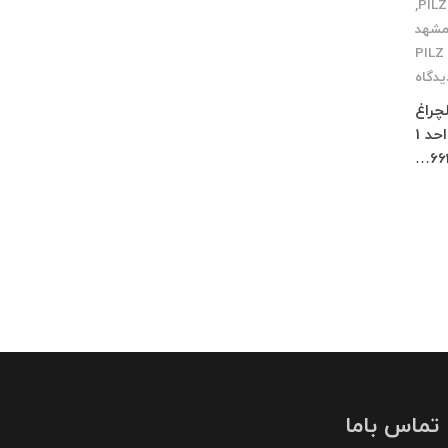
,
مشهد
یدگاه
چلچراغ
طبقه 3 واحد 2 کرج : فاز 4 مهرشهر خیابان 411 شرقی پلاک 114 واحد 1
66
تماس باما