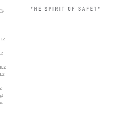
ILZ
LZ
ILZ
ILZ
تع
نو
تع