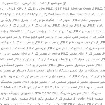
سپتامبر 2, 2024
کریمی
تعمیرات ب
e unit PILZ
,
CPU PILZ
,
Encoder PILZ
,
IGBT PILZ
,
Motion Control PILZ
,
PLC برند PILZ
Resolver PILZ
,
Profibus PILZ
,
,
ارتباط PILZ با PLC
,
کامپیوتر
,
انکدر PILZ
,
انکودر PILZ
,
انکودر موتور PILZ
,
باتری PILZ
,
بازرگانی PILZ
باطری PILZ
,
برد PILZ
,
برد فرمان PILZ
,
برد قدرت PILZ
,
برد کنترل PILZ
,
برنامه
P
,
برنامه نویسی PILZ
,
بریک یونیت PILZ
,
پارامتر دهی encoder PILZ
,
پارامت
انکدر PILZ
,
پارامتر دهی انکودر PILZ
,
پارامتر دهی درایو PILZ
,
پارامتر دهی سرو 
PI
,
پارامتر دهی سرو موتور PILZ
,
پروفی باس PILZ
,
پروفی نت PILZ
,
پروگرام PILZ
تابلو کنترل PILZ
,
تاکو PILZ
,
ترانس PILZ
,
تریستور PILZ
,
تست PILZ
,
P
,
تعمیر HMI PILZ
,
تعمیر Inverter PILZ
,
تعمیر Motor PILZ
,
تعمیر otor
P
,
تعمیر ابزار دقیق
,
تعمیر اتوماسیون صنعتی
,
تعمیر اینورتر PILZ
,
تعمیر تابل
PILZ
,
تعمیر جرثقیل
,
تعمیر خطای PILZ
,
تعمیر درایو PILZ
,
تعمیر دستگاه پر
میر دستگاه تزریق
,
تعمیر دستگاه داروسازی
,
تعمیر دستگاه سلولوزی
,
تعمیر دس
شیدنی
,
تعمیر رک PILZ
,
تعمیر سرو درایو
,
تعمیر سرو موتور
,
تعمیر سرو موتور PILZ
میر سنسور
,
تعمیر کامپیوتر صنعتی PILZ
,
تعمیر موتور PILZ
,
تعمیر نمایشگر PILZ
تعمیرات برد PILZ
,
تعمیرات نمایشگر PILZ
,
تعویض بلبرینگ Motor PILZ
,
تع
بلبرینگ PILZ
,
تعویض بلبرینگ Servo motor PILZ
,
تعویض بلبرینگ موتور PILZ
تنظیم Encoder PILZ
,
تنظیم PILZ
,
تنظیم انکدر PILZ
,
تنظیم انکودر PILZ
,
ت
پارامتر PILZ
,
خدمات CNC PILZ
,
خدمات PILZ
,
خدمات servo motor PILZ
,
خد