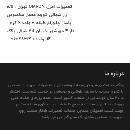
تعمیرات امرن OMRON تهران : لاله
زار شمالی کوچه معمار مخصوص
پاساژ چلچراغ طبقه 3 واحد 2 کرج :
فاز 4 مهرشهر خیابان 411 شرقی پلاک
114 واحد 1 66348664…
درباره ما
رادکار صنعت پیشرو در زمینه اتوماسیون و تعمیرات تجهیزات صنعتی
با کادری مجرب با سابقه طولانی و درخشان در خدمت شماست. افتخار
ما 20 سال خوشنامی در صنعت کشور است. همه روزهای هفته حتی
روزهای تعطیل از ساعت 8 صبح تا 10 شب پاسخگوی شما هستیم.
جهت کسب اطمینان متقابل خدمات تعمیرات رادکار صنعت روی
تجهیزات صنعتی شامل یک سال گارانتی می باشد.