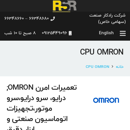
شرکت رادکار صنعت
66348680 – 66348660
(سهامی خاص)
English
09125449096
8 صبح تا 10 شب
CPU OMRON
خانه
CPU OMRON
تعمیرات امرن OMRON;
درایو، سرو درایو،سرو
موتور،تجهیزات
اتوماسیون صنعتی و
ابزار دقیق