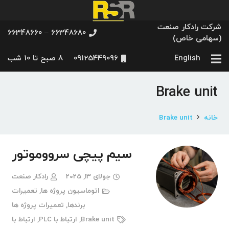
شرکت رادکار صنعت
66348680 – 66348660
(سهامی خاص)
English
09125449096
8 صبح تا 10 شب
Brake unit
خانه
Brake unit
سیم پیچی سرووموتور
جولای 13, 2025
رادکار صنعت
اتوماسیون پروژه ها
,
تعمیرات
برندها
,
تعمیرات پروژه ها
Brake unit
,
ارتباط با PLC
,
ارتباط با