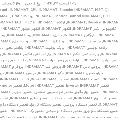
آگوست 27, 2024
کریمی
تعمیرات ب
e unit INDRAMAT
,
CPU INDRAMAT
,
Encoder INDRAMAT
,
IGBT
PLC برند INDRAMAT
,
Motion Control INDRAMAT
,
INDRAMAT
Profibus
,
Resolver INDRAM
,
INDRAMAT
,
ارتباط INDRAMAT با PLC
,
کامپیوتر
,
انکدر INDRAMAT
,
انکودر INDRAMAT
,
انکودر موتور INDRAMAT
,
INDRAMAT
,
بازرگانی INDRAMAT
,
باطری INDRAMAT
,
برد INDRAMAT
,
برد 
INDRAM
,
برد قدرت INDRAMAT
,
برد کنترل INDRAMAT
,
برنامه ریزی INDRAMAT
برنامه نویسی INDRAMAT
,
بریک یونیت INDRAMAT
,
پارامتر
INDRAMA
,
پارامتر دهی انکدر INDRAMAT
,
پارامتر دهی انکودر INDRAMAT
,
پ
دهی درایو INDRAMAT
,
پارامتر دهی سرو درایو INDRAMAT
,
پارامتر دهی سرو 
INDRAM
,
پروفی باس INDRAMAT
,
پروفی نت INDRAMAT
,
پروگرام INDRAMAT
تابلو کنترل INDRAMAT
,
تاکو INDRAMAT
,
ترانس INDRAMAT
,
تری
INDRAM
,
تست INDRAMAT
,
تعمیر Drive INDRAMAT
,
تعمیر HMI INDRAMAT
تعمیر Inverter INDRAMAT
,
تعمیر Motor INDRAMAT
,
تعمیر otor
INDRAM
,
تعمیر ابزار دقیق
,
تعمیر اتوماسیون صنعتی
,
تعمیر اینورتر INDRAMAT
تعمیر تابلو برق INDRAMAT
,
تعمیر جرثقیل
,
تعمیر خطای INDRAMAT
,
تعمیر 
INDRAMAT
,
تعمیر دستگاه پروفیل
,
تعمیر دستگاه تزریق
,
تعمیر دستگاه دارو
عمیر دستگاه سلولوزی
,
تعمیر دستگاه نوشیدنی
,
تعمیر رک INDRAMAT
,
تعمیر
یو
,
تعمیر سرو موتور
,
تعمیر سرو موتور INDRAMAT
,
تعمیر سنسور
,
تعمیر کام