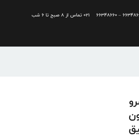
66348680 – 663
021 تماس از 8 صبح تا 6 شب
ایو، سرو
ون
یق