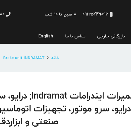
09125449096
8 صبح تا 10 شب
48660
بازرگانی خارجی
تماس با ما
English
نمایشگر و HMI
خانه
Brake unit INDRAMAT
تعمیرات ایندرامات Indramat; در
درایو، سرو موتور، تجهیزات اتوماسی
صنعتی و ابزاردق