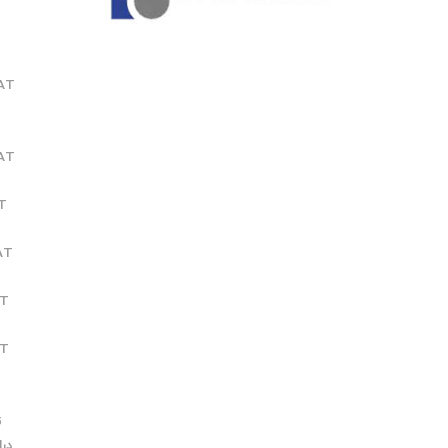
AT
AT
T
AT
AT
AT
ت
درا