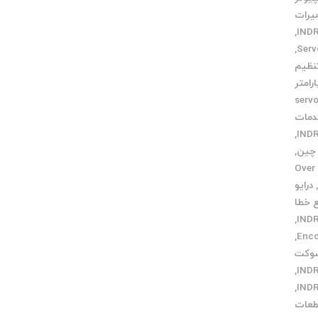
یرات
,
,
نظیم
رامتر
servo m
مات
,
,
Over v
درایو
 خطا
,
,
وکت
,
,
عات