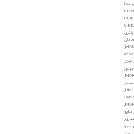
رندها
Brak
ارتباط INDRAMAT با
باتری
فرمان
,
 دهی encoder
ارامتر
موتور
,
ستور
,
Servo m
,
درایو
سازی
,
 سرو
پیوتر