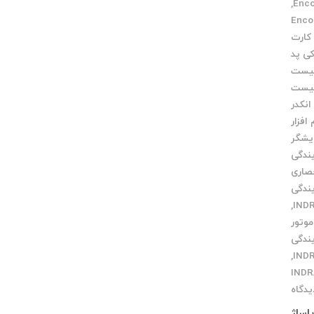
,
Encoder
کارت
ی پد
یست
یست
انکدر
 افزار
یشگر
یندگی
صاری
یندگی
,
موتور
یندگی
,
یدگاه
ص پاساژ