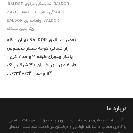
BALDOR
,
نمایندگی مرکزی BALDOR
,
نمایندگی مشهد BALDOR
,
واردات
BALDOR
,
واردات برد BALDOR
بدون دیدگاه
تعمیرات بالدور BALDOR تهران : لاله
زار شمالی کوچه معمار مخصوص
پاساژ چلچراغ طبقه 3 واحد 2 کرج :
فاز 4 مهرشهر خیابان 411 شرقی پلاک
114 واحد 1 66348664…
درباره ما
رادکار صنعت پیشرو در زمینه اتوماسیون و تعمیرات تجهیزات صنعتی
با کادری مجرب با سابقه طولانی و درخشان در خدمت شماست. افتخار