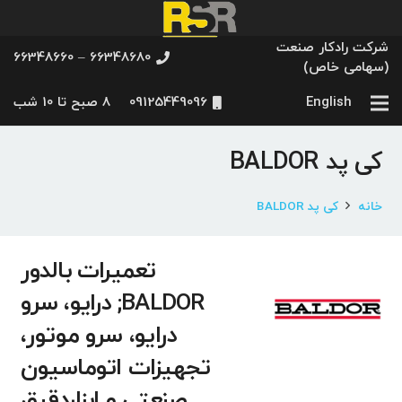
شرکت رادکار صنعت
66348680 – 66348660
(سهامی خاص)
English
09125449096
8 صبح تا 10 شب
کی پد BALDOR
خانه
کی پد BALDOR
تعمیرات بالدور
BALDOR; درایو، سرو
درایو، سرو موتور،
تجهیزات اتوماسیون
صنعتی و ابزاردقیق