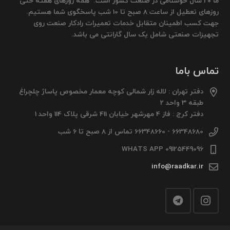
ما 20 سال خوشنامی در صنعت کشور است. همه روزهای هفته حتی
روزهای تعطیل از ساعت 8 صبح تا 10 شب پاسخگوی شما هستیم.
جهت کسب اطمینان متقابل خدمات تعمیرات رادکار صنعت روی
تجهیزات صنعتی شامل یک سال گارانتی می باشد.
تماس باما
دفتر تهران : لاله زار شمالی کوچه معمار مخصوص پاساژ چلچراغ
طبقه 3 واحد 2
دفتر کرج : فاز 4 مهرشهر خیابان 411 شرقی پلاک 114 واحد 1
66348680 - 66348660 تماس از 8 صبح تا 6 شب
09125449096 WHATS APP
info@raadkar.ir