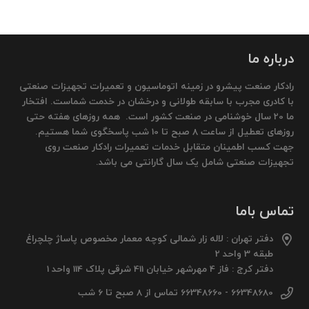
درباره ما
رادکار صنعت پیشرو در زمینه اتوماسیون و تعمیرات تجهیزات صنعتی
با کادری مجرب با سابقه طولانی و درخشان در خدمت شماست. افتخار
ما 20 سال خوشنامی در صنعت کشور است. همه روزهای هفته حتی
روزهای تعطیل از ساعت 8 صبح تا 10 شب پاسخگوی شما هستیم.
جهت کسب اطمینان متقابل خدمات تعمیرات رادکار صنعت روی
تجهیزات صنعتی شامل یک سال گارانتی می باشد.
تماس باما
دفتر تهران : لاله زار شمالی کوچه معمار مخصوص پاساژ چلچراغ
طبقه 3 واحد 2
دفتر کرج : فاز 4 مهرشهر خیابان 411 شرقی پلاک 114 واحد 1
66348680 - 66348660 تماس از 8 صبح تا 6 شب