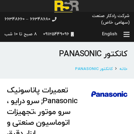
شرکت رادکار صنعت
66348680 – 66348660
(سهامی خاص)
English
09125449096
8 صبح تا 10 شب
کانکتور PANASONIC
خانه
کانکتور PANASONIC
تعمیرات پاناسونیک
Panasonic; سرو درایو ،
سرو موتور ،تجهیزات
اتوماسیون صنعتی و
ابزار دقیق